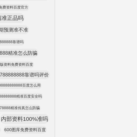
天免费资料百度官方
88精准正品吗
期预测准不准
88888888靠谱吗
88888精准怎么防骗
年正版资料免费资料百度
7788888888靠谱吗评价
888888888888百度怎么用
788888888精准百度安全吗
778888精准传真怎么防骗
内部资料100%准吗
600图库免费资料百度