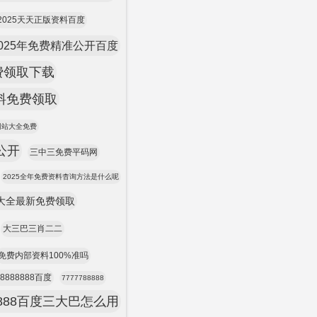
2025天天正版资料百度
2025年免费精准公开百度
费领取下载
资料免费领取
网站大全免费
公开
三中三免费平码网
2025全年免费资料杳询方法是什么呢
料大全最新免费领取
大三巴三肖二二
免费内部资料100%准吗
88888888百度
7777788888
888888百度三大巴怎么用