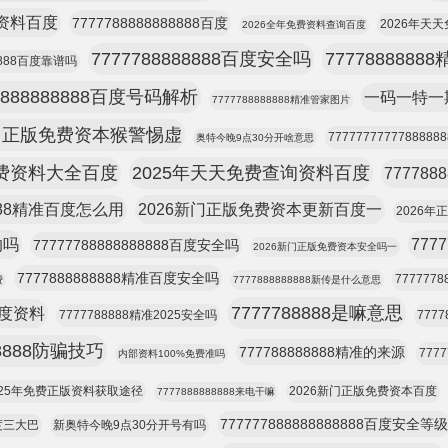
费资料百度
7777788888888888百度
2026年天
2026全年免费资料查询百度
7777788888888百度安全吗
777788888
88888百度靠谱吗
88888888888百度号码解析
一码一特一
7777788888888精准管家图片
新门正版免费资本猴警惕虚
777777777778888
奥特今晚9点30分开啥意思
免费资料大全百度
2025年天天免费查询资料百度
77778
8888精准百度怎么用
2026新门正版免费资本更新百度一
2026
的吗
777
77777788888888888百度安全吗
2026新门正版免费资本安全吗一
7777888888888精准百度安全吗
777777
费
7777888888888新传是什么意思
7777788888是嘛意思
百度资料
7777788888精准2025安全吗
777
88888防骗技巧
777788888888精准的来源
777
内部资料100%免费准吗
025年免费正版资料获取途径
2026新门正版免费资本百度
7777888888888来电干嘛
777777888888888888百度安全等级
百度三大巴
新奥特今晚9点30分开号有吗