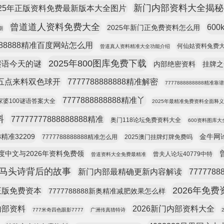
新门内部资料大全揭秘
025年正版资料免费最新版本大全图片
曾道道人资料免费大全
60
2025年新门正免费资料怎么用
期
8888888精准百度网站怎么用
何仙姑资料兔费大
曾道真人资料精准大全功能介绍
2025年800图库免费下载
谜语今天的谜
内部绝密资料
挂牌之
_五点来料双色球开
7777788888888精准解密
7777888888888精准靠
7777888888888精准丫
家婆100谜语答案大全
2025年最精准免费资料全面释义
料
77777777888888888精准
奥门118论坛免费资料大全
600资料图库大
88精准32209
金牛网
7777788888888精准怎么用
2025澳门挂牌灯牌免费吗
度中文与2026年资料免费领
曾夫人论坛40779中特
曾道资料大全免费最精准
WW马头诗背后的故事
新门内部最精确更新内容解读
777778
2026年免
正版免费资本
7777788888新奥精准减肥效果怎么样
内部资料
2026新门内部资料大全
777米奇四色眼影7777
广洲传真猜特诗