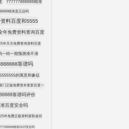
龙
777777888888精准
888888精准是正品吗
费资料百度和5555
6全年免费资料查询百度
025年天天免费查询资料百度
码一特一期预测准不准
88888888靠谱吗
王5555555的寓意和象征
26新门正版免费资本更新百度一
8888888靠谱吗评价
88精准百度安全吗
025年免费正版资料获取途径
77788888精准2025安全吗