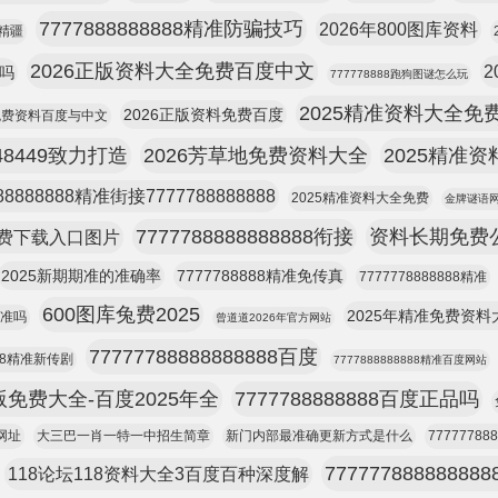
7777888888888精准防骗技巧
2026年800图库资料
准精疆
2026正版资料大全免费百度中文
谱吗
777778888跑狗图谜怎么玩
2025精准资料大全免
2026正版资料免费百度
天免费资料百度与中文
8449致力打造
2026芳草地免费资料大全
2025精准
88888888精准街接7777788888888
2025精准资料大全免费
金牌谜语
7777788888888888衔接
资料长期免费
免费下载入口图片
2025新期期准的准确率
7777788888精准免传真
7777778888888精准
600图库兔费2025
2025年精准免费资
%准吗
曾道道2026年官方网站
77777788888888888百度
888精准新传剧
7777888888888精准百度网站
版免费大全-百度2025年全
7777788888888百度正品吗
度网址
大三巴一肖一特一中招生简章
新门内部最准确更新方式是什么
77777788
777777888888
118论坛118资料大全3百度百种深度解