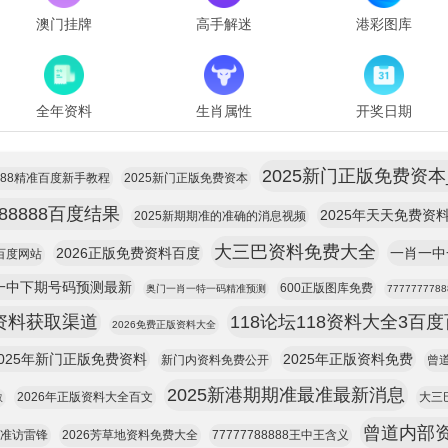
澳门挂牌
高手解迷
港彩图库
全年资料
生肖属性
开奖日期
2025新门正版免费资
88888精准百度新手教程
2025新门正版免费资本
8888888百度结果
2025年天天免费资
2025新期期准的准确的消息视频
大三巴资料免费大全
2026正版免费资料百度
一肖一中
准百度网站
一中下期号码预测最新
600正版图库免费
奥门一肖一特一码精准预测
777777778
准资料获取渠道
118论坛118资料大全3百度
2026免费正版资料大全
2025年新门正版免费资料
2025年正版资料免费
新门内资料免费公开
曾
2025新港期期准最准最新消息
2026年正版资料大全百文
大三
取
曾道内部
准访雷锋
2026芳草地资料免费大全
77777788888王中王含义