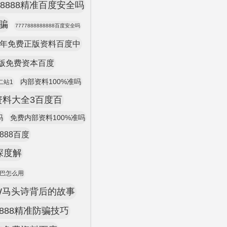
888888精准百度安全吗
防骗
7777888888888百度安全吗
25年免费正版资料百度中
正版免费资本百度
内部资料100%准吗
二站1
8资料大全3百度百
吗
免费内部资料100%准吗
8888百度
深度解
三大巴怎么用
WW马头诗背后的故事
88888精准防骗技巧