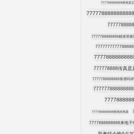
777788888888精准是
77777888888888
77777888
7777788888888精准管
77777777777888
7777888888
777778888传真
7777788888888靠谱吗
777777888888
7777888
777788888888精准的来源
7777888888888来电
新奥特今晚9点3