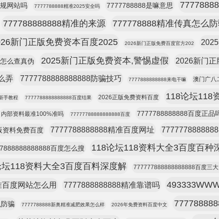
777788
正规网站吗
7777788888是嘛意思
7777788888精准2025安全吗
777788888888精准的来源
777778888精准传真怎么
026新门正版免费资本百度2025
20
2026新门正版免费百度官方202
2025新门正版免费资本,警惕虚假
2026新门
888怎么查真伪
么弄
7777788888888888防骗技巧
澳门广八
7777888888888来电干嘛
118论坛11
2026正版免费资料百度
度新手教程
7777788888888888百度结果
7777788888888百度正品
内部资料最准100%准吗
77777788888888888百度
7777788888888精准百度网址
777777888888
正版资料免费百度
118论坛118资料大全3百度百种
77888888888888百度怎么搜
8论坛118资料大全3百度百料深度解
777777888888888888百度
493333W
8精准百度网站怎么用
7777888888888精准靠谱吗
7777888
么防骗
7777788888新奥精准减肥效果怎么样
2026年免费资料百度中文