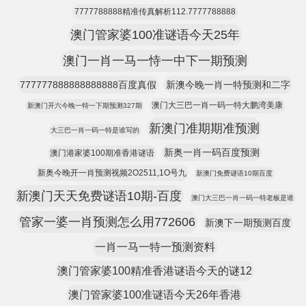
7777788888精准传真解析112.7777788888
澳门管家婆100准谜语今天25年
澳门一肖一马一恃一中下一期预测
777777888888888888百度真假
新澳今晚一肖一特预测和二字
澳门大三巴一肖一码一特大鹏湾美康
新澳门开六今晚一特一下期预测327期
新澳门准期期准预测
大三巴一肖一码一特是谁写的
新奥一肖一码百度预测
澳门港家婆100期准香港谜语
新奥今晚开一肖预测视频2O2511,1O号九
新澳门免费谜语10期百度
新澳门天天免费谜语10期-百度
澳门大三巴一肖一码一特老板是谁
管家一婆一肖预测怎么用772606
新澳下一期预测百度
一肖一马一特一预测资料
澳门管家婆100精准香港谜语今天的谜12
澳门管家婆100准谜语今天26年香港