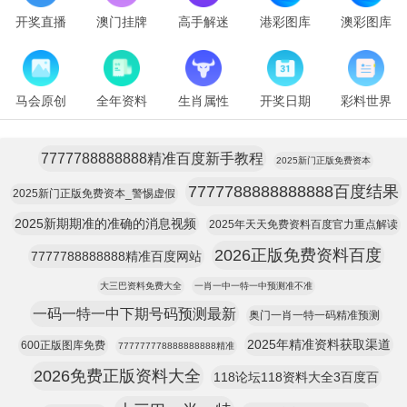
开奖直播
澳门挂牌
高手解迷
港彩图库
澳彩图库
马会原创
全年资料
生肖属性
开奖日期
彩料世界
7777788888888精准百度新手教程
2025新门正版免费资本
7777788888888888百度结果
2025新门正版免费资本_警惕虚假
2025新期期准的准确的消息视频
2025年天天免费资料百度官力重点解读
2026正版免费资料百度
7777788888888精准百度网站
大三巴资料免费大全
一肖一中一特一中预测准不准
一码一特一中下期号码预测最新
奥门一肖一特一码精准预测
2025年精准资料获取渠道
600正版图库免费
777777778888888888精准
2026免费正版资料大全
118论坛118资料大全3百度百