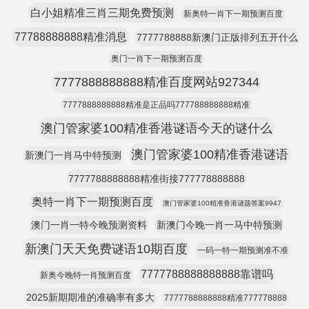
白小姐精准三肖三期免费预测
新奥特一肖下一期预测百度
77788888888精准消息
7777788888新澳门正版排列五开什么
奥门一肖下一期预测百度
7777888888888精准百度网站927344
7777888888888精准是正品吗777788888888精准
澳门管家婆100精准香港谜语今天的谜什么
澳门管家婆100精准香港谜语
新澳门一肖马中特预测
7777788888888精准街接777778888888
奥特一肖下一期预测百度
澳门管家婆100精准香港谜题答案9947
澳门一肖一特今晚预测资料
新澳门今晚一肖一马中特预测
新澳门天天免费谜语10期百度
一码一特一期预测准不准
7777788888888888靠谱吗
新奥今晚特一肖预测百度
2025新期期准的准确率有多大
7777788888888精准777778888