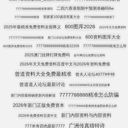
二四六香港期期中预测准确吗9w
7777888888888精准靠谱吗
管家婆100谜语答案大全
77778888888精准
7777888888888精准丫
800图库2026
2025年最精准免费资料全面释义
2025年天天免费资料
600资料图库大全
77777777888888888精准
奥门118论坛免费资料大全
7777888888888精准32209
7777788888888精准怎么用
800图库免费资料2025
2025澳门挂牌灯牌免费吗
金牛网论坛免费论坛资料
2026年天天免费资料百度中文与2026年资料免费领
曾道资料大全免费最精准
曾夫人论坛40779中特
曾道道人论坛最新讨论
493333WWW马头诗背后的故事
7777788888精准怎么防骗
新门内部最精确更新内容解读
2026年新门正版免费资本
7777788888新奥精准减肥效果怎么样
新门内部资料与内部资料
2026年免费资料百度中文
广洲传真猜特诗
777米奇四色眼影7777