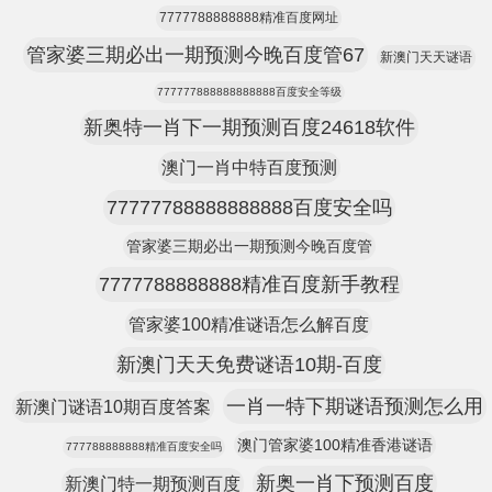
7777788888888精准百度网址
管家婆三期必出一期预测今晚百度管67
新澳门天天谜语
777777888888888888百度安全等级
新奥特一肖下一期预测百度24618软件
澳门一肖中特百度预测
77777788888888888百度安全吗
管家婆三期必出一期预测今晚百度管
7777788888888精准百度新手教程
管家婆100精准谜语怎么解百度
新澳门天天免费谜语10期-百度
一肖一特下期谜语预测怎么用
新澳门谜语10期百度答案
澳门管家婆100精准香港谜语
777788888888精准百度安全吗
新奥一肖下预测百度
新澳门特一期预测百度