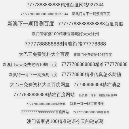
7777888888888精准百度网站927344
新奥门肖下一期预测百度
777777888888888888百度927344
新澳下一期预测百度
777777888888888888百度真假
澳门管家婆100精准香港谜好天天徐州
7777788888888精准衔接77778888
大巴三免费资料大全百度
新澳门免费谜语10期百度
7777788888888精准777778888
新澳门天天免费谜语10期-百度
777778888精准传真怎么防骗
新奥特一肖下一期预测百度
大巴三免费资料大全百度网盘
77788888888精准消息
7777888888888精准百度网站
新奥特一肖下一期预测百度49
新奥一肖一码百度预测
7777788888888888精准传真
77777777788888888百度网站
7777788888888888传真白
澳门管家婆100精准谜语今天的谜诸葛