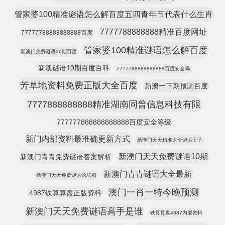
管家婆100精准谜语怎么解百度五四青年节代表什么生肖
7777788888888精准百度网址
77777788888888888百度
管家婆100精准谜语怎么解百度
新澳门免费谜语30期百度
新澳谜语10期百度百科
7777788888888888百度安全吗
芳草地资料免费正版大全百度
新澳一下期预测百度
7777888888888精准湖南同普信息科技有限
777777888888888888百度安全等级
新门内部资料最准确更新方式
新澳门天天精准大全谜语王子
新澳门天天免费谜语10期
新澳门青青免费谜语答案解析
新澳门青青谜语大全最新
新澳门天天免费谜语论坛图
澳门一肖一特今晚预测
4987铁算算盘正版资料
新澳门天天免费谜语高手是谁
铁算算盘4887内部资料