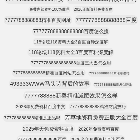
免费内部资料100%准吗
2026正版资料免费百度
7777778888888888百度
7777788888888精准百度网址
777777888888888888百度怎么搜
118论坛118资料大全3百度百种深度解
118论坛118资料大全3百度百料深度解
777777888888888888百度三大巴怎么用
7777888888888精准百度网站怎么用
7777888888888精准靠谱吗
493333WWW马头诗背后的故事
7777788888精准怎么防骗
7777788888新奥精准减肥效果怎么样
2026年免费资料百度中文
777788888888精准防骗技巧
芳草地资料免费正版大全百度
777788888888精准是正品吗
2025年天免费资料百度
2026年免费资料百度
7777788888888888百度
2026全年免费资料查询百度