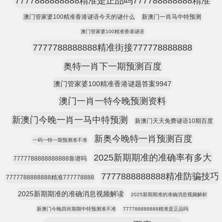
7777888888888精准是正品吗777788888888精准
澳门管家婆100精准香港谜语今天的谜什么
新澳门一肖马中特预测
澳门管家婆100精准香港谜语
7777788888888精准街接777778888888
奥特一肖下一期预测百度
澳门管家婆100精准香港谜题答案9947
澳门一肖一特今晚预测资料
新澳门今晚一肖一马中特预测
新澳门天天免费谜语10期百度
新奥今晚特一肖预测百度
一码一特一期预测准不准
2025新期期准的准确率有多大
7777788888888888靠谱吗
7777888888888精准防骗技巧
7777788888888精准777778888
2025新期期准的准确消息视频解读
2025新期期准的准确消息视频解析
新澳门今晚四肖期期中特预测准不准
777788888888精准是正品吗