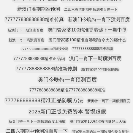
新澳门准期期准预测
二四六香港期期中预测准百度一下
777777888888888精准传真
新澳门今晚特一肖下预测百度
澳门管家婆100精准香港谜下一期中垦
新澳门下一期预测百度
澳门管家婆100精准香港谜语今天的谜什么
新澳一肖一码预测百度
7777788888888精准精疆
777777888888888888百度安全吗
澳门一肖下一期预测百度
7777788888888精准正品吗
77777888888888精准新传剧
澳门管家婆100精准香港谜语
奥门今晚特一肖预测百度
7777888888888精准777788888888精准
777788888888精准正品防骗方法
新奥特一码下一期预测百度
2025新门正版免费资本,警惕虚假
新奥门特一肖下一期预测百度上海敏
澳门管家婆100精准香港谜好天天徐
二四六期期中预测准百度一下
管家婆三期必出一期预测今晚百度管