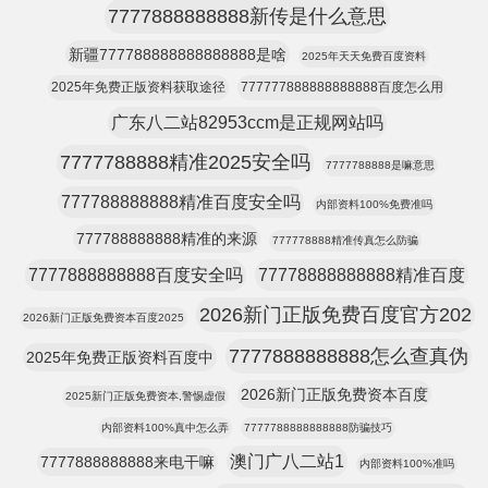
7777888888888新传是什么意思
新疆777788888888888888是啥
2025年天天免费百度资料
2025年免费正版资料获取途径
777777888888888888百度怎么用
广东八二站82953ccm是正规网站吗
7777788888精准2025安全吗
7777788888是嘛意思
777788888888精准百度安全吗
内部资料100%免费准吗
777788888888精准的来源
777778888精准传真怎么防骗
7777888888888百度安全吗
77778888888888精准百度
2026新门正版免费百度官方202
2026新门正版免费资本百度2025
7777888888888怎么查真伪
2025年免费正版资料百度中
2026新门正版免费资本百度
2025新门正版免费资本,警惕虚假
内部资料100%真中怎么弄
7777788888888888防骗技巧
澳门广八二站1
7777888888888来电干嘛
内部资料100%准吗