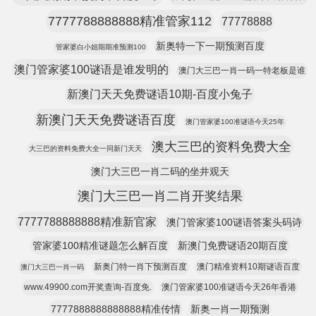
7777788888888精准管家112
77778888
新奥特一下一期预测百度
管家婆白小姐期期准预测100
澳门管家婆100谜语是谁发明的
澳门大三巴一肖一码一特老板是谁
新澳门天天免费谜语10期-百度小兔子
新澳门天天免费谜语百度
澳门管家婆100准谜语今天25年
澳大三巴的资料免费大全
大三巴的资料免费大全一同新门天天
澳门大三巴一肖二码的坐井观天
澳门大三巴一肖二肖开奖结果
7777788888888精准新官家
澳门管家婆100谜语答案头码诗
管家婆100精准谜题怎么解百度
新澳门免费谜语20期百度
新奥门特一肖下预测百度
澳门精准资料10期谜语百度
澳门大三巴一肖一码
www.49900.com开奖查询-百度免.
澳门管家婆100准谜语今天26年香港
7777888888888888精准传情
新奥一肖一期预测