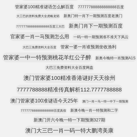
管家婆100精准谜语怎么解百度
777777888888888888百度
新奥门特一肖下一期预测百度老澳门
大三巴的资料免费大全虎略龙韬
新奥门肖下一期预测百度
777777888888888888百度三大巴
官家婆一肖一马预测怎么用
一码一特一期预测准不准天下风云
管家一婆一肖谁预测坐收渔利
大巴三免费资料大全百度
管家婆一中一特预测桃花羊红公子醉
新奥今晚特一肖预测A1S
大巴三免费资料大全百度网盘
澳门管家婆100精准香港谜好天天徐州
7777788888精准传真解析112.7777788888
澳门管家婆100准谜语今天25年
澳门一肖一马一恃一中下一期预测
新澳今晚一肖一特预测和二字
777777888888888888百度真假
新澳门开六今晚一特一下期预测327期
澳门大三巴一肖一码一特大鹏湾美康