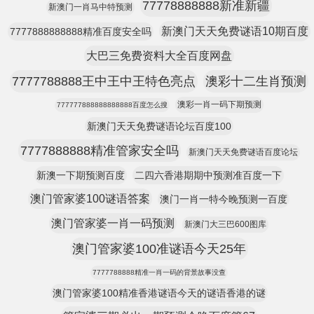
77778888888新准新疆
新澳门一肖马中特预测
新澳门天天免费谜语10期百度
7777888888888精准百度安全吗
大巴三免费资料大全百度网盘
7777788888王中王中王特色亮点
澳彩十二生肖预测
澳彩一肖一码下期预测
777777888888888888百度怎么搜
新澳门天天免费谜语论坛百度100
7777888888精准管家安全吗
新澳门天天免费谜语百度论坛
新澳一下期预测百度
二四六香港期期中预测准百度一下
澳门管家婆100谜语答案
澳门一肖一特今晚预测一百度
澳门管家婆一肖一码预测
新澳门大三巴600图库
澳门管家婆100准谜语今天25年
7777788888精准一肖一码的背景故事没查
澳门管家婆100精准香港谜语今天的谜语香港的谜