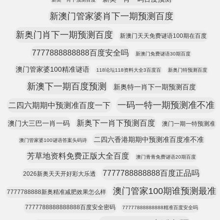
新澳门管家婆肖下一期预测百度
新奥门肖下一期预测百度
新澳门天天免费谜语100期在百度
7777888888888百度安全吗
新澳门免费谜语30期百度
澳门管家婆100精准谜语
118论坛118资料大全3百度百
新奥门特预测百度
新澳下一期百度预测
新奥特一肖下一期预测百度
一码一特一期预测准不准
二四六期期中预测准百度一下
新奥下一肖下预测百度
澳门大三巴一肖一码
澳门一期一特预测准
二四六香港期期中预测准百度准不准
澳门管家婆100谜语答案头码诗
芳草地资料免费正版大全百度
澳门青青免费谜语20期百度
7777788888888百度正品吗
2026新奥天天开好彩大乐透
澳门管家100期谁预测最准
7777788888新奥精准减肥效果怎么样
7777788888888888百度安全密码
77777888888888精准百度安全吗