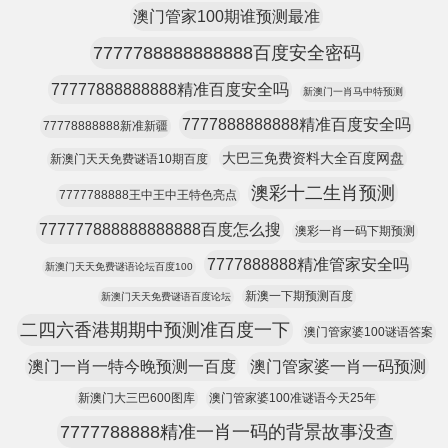
澳门管家100期谁预测最准
7777788888888888百度安全密码
77777888888888精准百度安全吗
新澳门一肖马中特预测
7777888888888精准百度安全吗
77778888888新准新疆
大巴三免费资料大全百度网盘
新澳门天天免费谜语10期百度
澳彩十二生肖预测
7777788888王中王中王特色亮点
777777888888888888百度怎么搜
澳彩一肖一码下期预测
7777888888精准管家安全吗
新澳门天天免费谜语论坛百度100
新澳一下期预测百度
新澳门天天免费谜语百度论坛
二四六香港期期中预测准百度一下
澳门管家婆100谜语答案
澳门一肖一特今晚预测一百度
澳门管家婆一肖一码预测
新澳门大三巴600图库
澳门管家婆100准谜语今天25年
7777788888精准一肖一码的背景故事没查