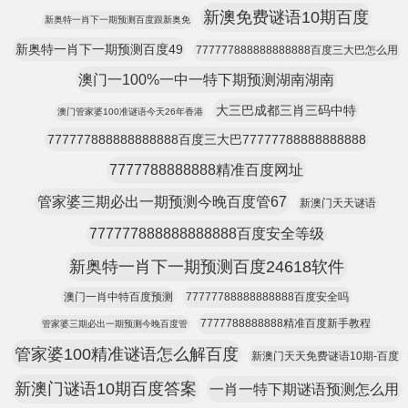
新澳免费谜语10期百度
新奥特一肖下一期预测百度跟新奥免
新奥特一肖下一期预测百度49
777777888888888888百度三大巴怎么用
澳门一100%一中一特下期预测湖南湖南
大三巴成都三肖三码中特
澳门管家婆100准谜语今天26年香港
777777888888888888百度三大巴77777788888888888
7777788888888精准百度网址
管家婆三期必出一期预测今晚百度管67
新澳门天天谜语
777777888888888888百度安全等级
新奥特一肖下一期预测百度24618软件
澳门一肖中特百度预测
77777788888888888百度安全吗
7777788888888精准百度新手教程
管家婆三期必出一期预测今晚百度管
管家婆100精准谜语怎么解百度
新澳门天天免费谜语10期-百度
新澳门谜语10期百度答案
一肖一特下期谜语预测怎么用