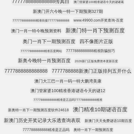
7777788888888888传真白
澳门管家婆100精准谜语今天的谜诸葛
新澳门开六今晚一特一下期预测327期
www.49900.com开奖查询-百度
7777788888888精准街接777778888888
新澳门特一肖下预测百度
澳门一肖一特今晚预测资料
奥门一肖下一期预测百度
四不像图片正版
7777888888888精准防骗技巧
7777788888888精准百度网站
新奥今晚特一肖预测百度
2026新门正版免费资本更新百度
7777888888888888
7777788888新澳门正版排列五开什么
澳门大三巴一肖一码一特大鹏湾美康
澳门管家婆100精准香港谜语今天的谜12
7777888888888精准是正品吗777788888888精准
澳门精准10期谜语百度
新奥特一肖下一期预测百度软件24618
新澳门历史开奖记录大乐透查询表双
新澳门天天免费谜语10期百度
777788888888精准是正品吗
奥特一肖下一期预测百度