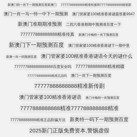
新澳门特一肖下一期预测百度新澳门
7777788888888精准衔接和777788888888精准新
澳门一肖一马一恃一中下一期预测
澳门管家婆100精准香港谜题答案9947
新澳门准期期准预测
二四六香港期期中预测准百度一下
777777888888888精准传真
新澳门今晚特一肖下预测百度
新澳门下一期预测百度
澳门管家婆100精准香港谜下一期中垦
澳门管家婆100精准香港谜语今天的谜什么
新澳一肖一码预测百度
7777788888888精准精疆
777777888888888888百度安全吗
澳门一肖下一期预测百度
7777788888888精准正品吗
77777888888888精准新传剧
澳门管家婆100精准香港谜语
奥门今晚特一肖预测百度
7777888888888精准777788888888精准
新奥特一码下一期预测百度
777788888888精准正品防骗方法
2025新门正版免费资本,警惕虚假