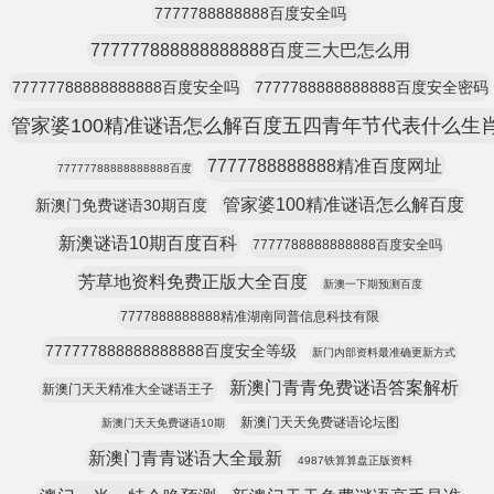
7777788888888百度安全吗
777777888888888888百度三大巴怎么用
77777788888888888百度安全吗
7777788888888888百度安全密码
管家婆100精准谜语怎么解百度五四青年节代表什么生
7777788888888精准百度网址
77777788888888888百度
管家婆100精准谜语怎么解百度
新澳门免费谜语30期百度
新澳谜语10期百度百科
7777788888888888百度安全吗
芳草地资料免费正版大全百度
新澳一下期预测百度
7777888888888精准湖南同普信息科技有限
777777888888888888百度安全等级
新门内部资料最准确更新方式
新澳门青青免费谜语答案解析
新澳门天天精准大全谜语王子
新澳门天天免费谜语论坛图
新澳门天天免费谜语10期
新澳门青青谜语大全最新
4987铁算算盘正版资料