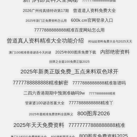
777777888888888新疆
曾道道人资料免费大全
2026广州传真猜特诗第17期
600k.cm官网登录入口
2025年新门正免费资料怎么用
7777888888888精准百度网站怎么用
曾道真人资料精准大全功能介绍
何仙姑资料兔费大全与2025天天
内部绝密资料
2025年800图库免费下载
澳门100精准香港谜语今天的谜
挂牌之全篇100免费正版2025
2025年新奥正版免费_五点来料双色球开
7777788888888精准解密
7777888888888精准靠谱吗
二四六香港期期中预测准确吗9w
77778888888精准
7777888888888精准丫
管家婆100谜语答案大全
800图库2026
2025年最精准免费资料全面释义
2025年天天免费资料
77777777888888888精准
800图库免费资料2025
奥门118论坛免费资料大全
600资料图库大全