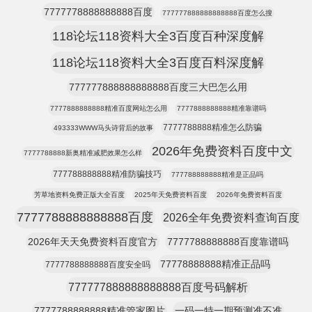
7777778888888888百度
777777888888888888百度怎么搜
118论坛118资料大全3百度百种深度解
118论坛118资料大全3百度百料深度解
777777888888888888百度三大巴怎么用
7777888888888精准百度网站怎么用
7777888888888精准靠谱吗
7777788888精准怎么防骗
493333WWW马头诗背后的故事
2026年免费资料百度中文
7777788888新奥精准减肥效果怎么样
777788888888精准防骗技巧
777788888888精准是正品吗
芳草地资料免费正版大全百度
2025年天免费资料百度
2026年免费资料百度
7777788888888888百度
2026全年免费资料查询百度
2026年天天免费资料百度官方
7777788888888百度靠谱吗
77778888888精准正品吗
7777788888888百度安全吗
777777888888888888百度号码解析
7777788888888精准管家图片
一码一特一期预测准不准