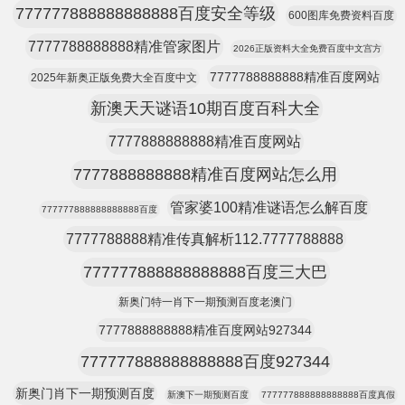
777777888888888888百度安全等级
600图库免费资料百度
7777788888888精准管家图片
2026正版资料大全免费百度中文宫方
7777788888888精准百度网站
2025年新奥正版免费大全百度中文
新澳天天谜语10期百度百科大全
7777888888888精准百度网站
7777888888888精准百度网站怎么用
管家婆100精准谜语怎么解百度
777777888888888888百度
7777788888精准传真解析112.7777788888
777777888888888888百度三大巴
新奥门特一肖下一期预测百度老澳门
7777888888888精准百度网站927344
777777888888888888百度927344
新奥门肖下一期预测百度
新澳下一期预测百度
777777888888888888百度真假