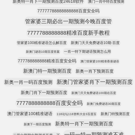
新奥特一肖下一期预测百度24618软件
澳门一肖中特百度预测
77777788888888888百度安全吗
管家婆三期必出一期预测今晚百度管
7777788888888精准百度新手教程
管家婆100精准谜语怎么解百度
新澳门天天免费谜语10期-百度
一肖一特下期谜语预测怎么用
新澳门谜语10期百度答案
777788888888精准百度安全吗
澳门管家婆100精准香港谜语
新澳门特一期预测百度
新奥一肖下预测百度
新澳门管家婆肖下一期预测百度
新奥一肖一码百度预测
新奥门肖下一期预测百度
新澳门天天免费谜语100期在百度
7777888888888百度安全吗
新澳门免费谜语30期百度
澳门管家婆100精准谜语
新奥门特预测百度
118论坛118资料大全3百度百
新奥特一肖下一期预测百度
新澳下一期百度预测
一码一特一期预测准不准