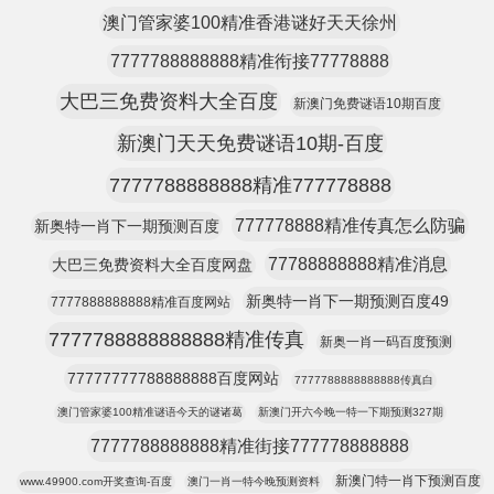
澳门管家婆100精准香港谜好天天徐州
7777788888888精准衔接77778888
大巴三免费资料大全百度
新澳门免费谜语10期百度
新澳门天天免费谜语10期-百度
7777788888888精准777778888
777778888精准传真怎么防骗
新奥特一肖下一期预测百度
77788888888精准消息
大巴三免费资料大全百度网盘
新奥特一肖下一期预测百度49
7777888888888精准百度网站
7777788888888888精准传真
新奥一肖一码百度预测
77777777788888888百度网站
7777788888888888传真白
澳门管家婆100精准谜语今天的谜诸葛
新澳门开六今晚一特一下期预测327期
7777788888888精准街接777778888888
新澳门特一肖下预测百度
www.49900.com开奖查询-百度
澳门一肖一特今晚预测资料