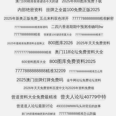
2025年800图库免费下载
澳门100精准香港谜语今天的谜
内部绝密资料
挂牌之全篇100免费正版2025
2025年新奥正版免费_五点来料双色球开
7777788888888精准解密
二四六香港期期中预测准确吗9w
7777888888888精准靠谱吗
77778888888精准
管家婆100谜语答案大全
7777888888888精准丫
800图库2026
2025年天天免费资料
2025年最精准免费资料全面释义
奥门118论坛免费资料大全
77777777888888888精准
800图库免费资料2025
600资料图库大全
7777888888888精准32209
7777788888888精准怎么用
2025澳门挂牌灯牌免费吗
金牛网论坛免费论坛资料
2026年天天免费资料百度中文与2026年资料免费领
曾夫人论坛40779中特
曾道资料大全免费最精准
曾道道人论坛最新讨论
493333WWW马头诗背后的故事
7777788888精准怎么防骗
新门内部最精确更新内容解读