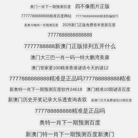
四不像图片正版
奥门一肖下一期预测百度
7777788888888精准百度网站
7777888888888精准防骗技巧
2026新门正版免费资本更新百度
新奥今晚特一肖预测百度
7777888888888888
7777788888新澳门正版排列五开什么
澳门大三巴一肖一码一特大鹏湾美康
澳门管家婆100精准香港谜语今天的谜12
7777888888888精准是正品吗777788888888精准
新奥特一肖下一期预测百度软件24618
澳门精准10期谜语百度
新澳门历史开奖记录大乐透查询表双
新澳门天天免费谜语10期百度
777788888888精准是正品吗
奥特一肖下一期预测百度
新澳门特一肖下一期预测百度新澳门