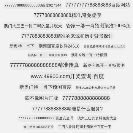
77777777788888888百度网站
777777888888888888百度927344
77778888888888精准,避免虚假
管家一婆一肖预测预准100%免
澳门大三巴一肖二码的坐井观天
7777888888888精准的来源和历史背景探讨
新奥特一肖下一期预测百度软件24618
新奥免费期期准谁是好人大结局
澳彩今晚一肖一特预测
新奥特一肖下一期预测百度49
7777788888888888精准传真
新奥今晚开一肖特预测
www.49900.com开奖查询-百度
新奥门特一肖下预测百度
新澳2026資料免费大全大乐透
7777888888888888
四不像图片正版
7777788888888精准是什么服务?
777777888888888888百度安全吗
澳大三巴的资料免费大全
二四六香港期期中预测准百度一下
澳门精准10期谜语百度