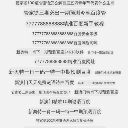
管家婆100精准谜语怎么解百度五四青年节代表什么生肖
管家婆三期必出一期预测今晚百度管
7777788888888精准百度新手教程
777777888888888888百度安全等级
777777888888888888百度风险高吗
新奥特一肖下一期预测百度24618软件
奥门特一期预测百度
7777788888888精准百度网址
新奥特一肖一码一特一中期预测百度
新澳门准期期准预测
新澳门天天免费谜语诗曲百度
新澳门下一期预测百度潍坊鲁
新澳门特肖下期预测百度
管家婆三期必出一期预测今晚百度管67
新澳门精准10期谜语百度
新奥特一肖一码一特一中期预测百度
管家婆100精准谜语怎么解百度你全家