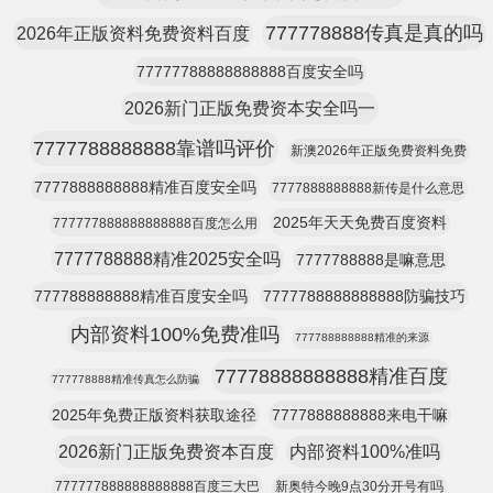
777778888传真是真的吗
2026年正版资料免费资料百度
77777788888888888百度安全吗
2026新门正版免费资本安全吗一
7777788888888靠谱吗评价
新澳2026年正版免费资料免费
7777888888888精准百度安全吗
7777888888888新传是什么意思
2025年天天免费百度资料
777777888888888888百度怎么用
7777788888精准2025安全吗
7777788888是嘛意思
777788888888精准百度安全吗
7777788888888888防骗技巧
内部资料100%免费准吗
777788888888精准的来源
77778888888888精准百度
777778888精准传真怎么防骗
2025年免费正版资料获取途径
7777888888888来电干嘛
2026新门正版免费资本百度
内部资料100%准吗
777777888888888888百度三大巴
新奥特今晚9点30分开号有吗