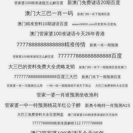
新澳门免费谜语20期百度
管家婆100精准谜题怎么解百度
澳门大三巴一肖一码
新奥门特一肖下预测百度
澳门精准资料10期谜语百度
www.49900.com开奖查询-百度免.
澳门管家婆100准谜语今天26年香港
7777888888888888精准传情
新奥一肖一期预测
777777888888888888百度
管家婆100精准谜语怎么解百度
大三巴的资料免费大全虎略龙韬
新奥门特一肖下一期预测百度老澳门
777777888888888888百度三大巴
新奥门肖下一期预测百度
官家婆一肖一马预测怎么用
一码一特一期预测准不准天下风云
大巴三免费资料大全百度
管家一婆一肖谁预测坐收渔利
管家婆一中一特预测桃花羊红公子醉
新奥今晚特一肖预测A1S
大巴三免费资料大全百度网盘
澳门管家婆100精准香港谜好天天徐州
7777788888精准传真解析112.7777788888