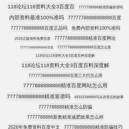
118论坛118资料大全3百度百
7777788888精准防骗靠谱吗
内部资料最准100%准吗
77777788888888888百度
7777788888888百度正品吗
免费内部资料100%准吗
7777788888888精准百度网址
2026正版资料免费百度
777777888888888888百度怎么搜
7777778888888888百度
118论坛118资料大全3百度百种深度解
118论坛118资料大全3百度百料深度解
777777888888888888百度三大巴怎么用
7777888888888精准百度网站怎么用
7777888888888精准靠谱吗
493333WWW马头诗背后的故事
7777788888精准怎么防骗
7777788888新奥精准减肥效果怎么样
2026年免费资料百度中文
777788888888精准防骗技巧