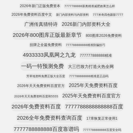
2026年新门正版免费资本
7777788888新奥精准减肥效果怎么样
2026年免费资料百度中文
新门内部资料与内部资料
777米奇四色眼影7777
广洲传真猜特诗
2026新门内部资料大全
2026年800图库正版最新章节
800图库2026免费资料
挂牌之全篇免费资料
777788888888精准防骗技巧
4933333凤凰网之九龙
777777888888精准
一码一特预测免费
大三巴致力打造火热全网
芳草地资料免费正版大全百度
777788888888精准是正品吗
2025年天免费资料百度
2026年天天免费资料百度官方
2025年天免费资料百度官方
2026年天天免费资料百度和5555
2026年免费资料百度
7777788888888888百度
2026全年免费资料查询百度
17库恢复正常使用1
7777788888888百度靠谱吗
7777788888888百度安全吗