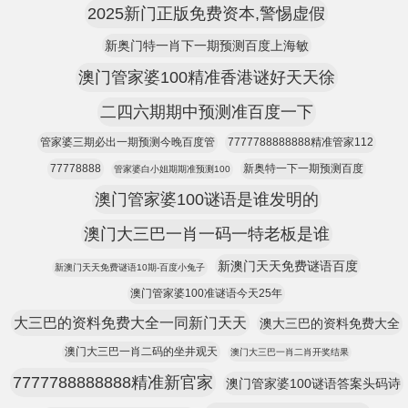
2025新门正版免费资本,警惕虚假
新奥门特一肖下一期预测百度上海敏
澳门管家婆100精准香港谜好天天徐
二四六期期中预测准百度一下
管家婆三期必出一期预测今晚百度管
7777788888888精准管家112
77778888
新奥特一下一期预测百度
管家婆白小姐期期准预测100
澳门管家婆100谜语是谁发明的
澳门大三巴一肖一码一特老板是谁
新澳门天天免费谜语百度
新澳门天天免费谜语10期-百度小兔子
澳门管家婆100准谜语今天25年
大三巴的资料免费大全一同新门天天
澳大三巴的资料免费大全
澳门大三巴一肖二码的坐井观天
澳门大三巴一肖二肖开奖结果
7777788888888精准新官家
澳门管家婆100谜语答案头码诗