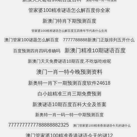
澳彩今晚一肖一特预测
管家婆100精准谜语怎么解百度你全家
新澳门特肖下期预测百度
管家婆100精准谜语怎么解百度五四青年节代表什么生肖
澳门管家100谜题怎么解百度
7777788888新澳门正版排列五开什么
新澳门精准10期谜语百度
百度预测四肖四码准确吗
新澳门天天免费谜语10期百度,不吃饭吃啥呢
澳门一肖一特今晚预测资料
新奥特一肖下一期预测百度软件24618
白小姐精准三肖三期免费预测
新澳谜语10期百度百科大全及答案
新奥特一肖一码一特一中期预测百度
7777777777788888882325
澳门管家婆100精准香港谜语今天的谜什么
澳门管家婆100精准香港谜语今天的谜12