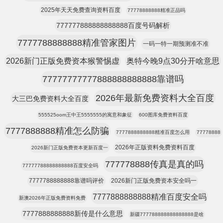
2025年天天免费查询资料百度
77778888888精准正品吗
777777888888888888百度号码解析
7777788888888精准管家图片
一码一特一期预测准不准
2026新门正版免费资本猴警惕虚
奥特今晚9点30分开啥意思
77777777777888888888888靠谱吗
2026年最新免费资料大全百度
大三巴免费资料大全百度
555525oom王中王5555555的寓意和象征
600图库免费资料百度
7777888888精准怎么防骗
7777888888888精准百度怎么用
77778888
2026年正版资料免费资料百度
2026新门正版免费资本更新百度一
777778888传真是真的吗
77777788888888888百度安全吗
7777788888888靠谱吗评价
2026新门正版免费资本安全吗一
7777888888888精准百度安全吗
新澳2026年正版免费资料免费
7777888888888新传是什么意思
新疆777788888888888888是啥