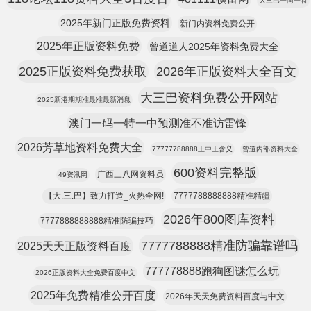
大三巴一尚一特
2025年新门正版免费资料
新门内资料免费公开
2025年正版资料免费
曾道道人2025年资料免费大全
2025正版资料免费获取
2026年正版资料大全百文
大三巴资料免费公开网站
2025新港期期准最准最新消息
澳门一码一特一中预测准不准访雷锋
2026芳草地资料免费大全
77777788888王中王含义
曾道内部资料大全
600资料完整版
广西三八网资料员
49资汛网
【大.三.巴】致力打造_火热全网!
7777788888888精准精疆
2026年800图库资料
7777888888888精准防骗技巧
7777788888精准防骗靠谱吗
2025天天正版资料百度
777778888跑狗图谜怎么玩
2026正版资料大全免费百度中文
2025年免费精准公开百度
2026年天天免费资料百度与中文