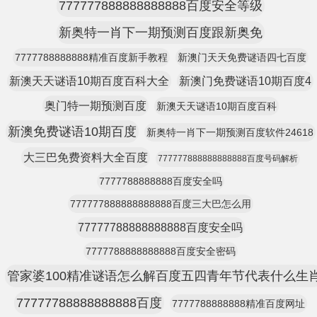
777777888888888888百度安全等级
新奥特一肖下一期预测百度跟新奥免
7777788888888精准百度新手教程
新澳门天天免费谜语四七百度
新澳天天谜语10期百度百科大全
新澳门免费谜语10期百度4
奥门特一期预测百度
新澳天天谜语10期百度百科
新澳免费谜语10期百度
新奥特一肖下一期预测百度软件24618
大三巴免费资料大全百度
777777888888888888百度号码解析
7777788888888百度安全吗
777777888888888888百度三大巴怎么用
77777788888888888百度安全吗
7777788888888888百度安全密码
管家婆100精准谜语怎么解百度五四青年节代表什么生
77777788888888888百度
7777788888888精准百度网址