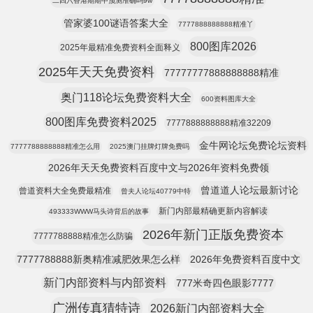
二四六香港期期中预测准确吗9w
管家婆100谜语答案大全
7777888888888精准丫
800图库2026
2025年最精准免费资料全面释义
2025年天天免费资料
77777777888888888精准
奥门118论坛免费资料大全
600资料图库大全
800图库免费资料2025
7777888888888精准32209
金牛网论坛免费论坛资料
7777788888888精准怎么用
2025澳门挂牌灯牌免费吗
2026年天天免费资料百度中文与2026年资料免费领
曾道道人论坛最新讨论
曾道资料大全免费最精准
曾夫人论坛40779中特
新门内部最精确更新内容解读
493333WWW马头诗背后的故事
2026年新门正版免费资本
7777788888精准怎么防骗
7777788888新奥精准减肥效果怎么样
2026年免费资料百度中文
新门内部资料与内部资料
777米奇四色眼影7777
广洲传真猜特诗
2026新门内部资料大全