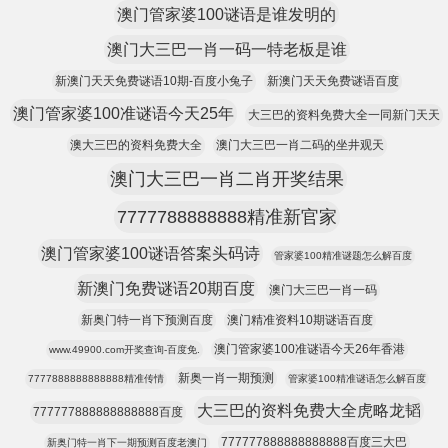
澳门管家婆100谜语是谁发明的
澳门大三巴一肖一码一特老板是谁
新澳门天天免费谜语10期-百度小兔子
新澳门天天免费谜语百度
澳门管家婆100准谜语今天25年
大三巴的资料免费大全一同新门天天
澳大三巴的资料免费大全
澳门大三巴一肖二码的坐井观天
澳门大三巴一肖二肖开奖结果
7777788888888精准新官家
澳门管家婆100谜语答案头码诗
管家婆100精准谜题怎么解百度
新澳门免费谜语20期百度
澳门大三巴一肖一码
新奥门特一肖下预测百度
澳门精准资料10期谜语百度
澳门管家婆100准谜语今天26年香港
www.49900.com开奖查询-百度免.
新奥一肖一期预测
7777888888888888精准传情
管家婆100精准谜语怎么解百度
大三巴的资料免费大全虎略龙韬
777777888888888888百度
777777888888888888百度三大巴
新奥门特一肖下一期预测百度老澳门