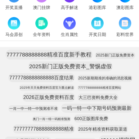
开奖直播
澳门挂牌
高手解迷
港彩图库
澳彩图库
马会原创
全年资料
生肖属性
开奖日期
彩料世界
7777788888888精准百度新手教程
2025新门正版免费资本
2025新门正版免费资本_警惕虚假
7777788888888888百度结果
2025新期期准的准确的消息视频
2025年天天免费资料百度官力重点解读
7777788888888精准百度网站
2026正版免费资料百度
大三巴资料免费大全
一码一特一中下期号码预测最新
一肖一中一特一中预测准不准
600正版图库免费
奥门一肖一特一码精准预测
777777778888888888精准
2025年精准资料获取渠道