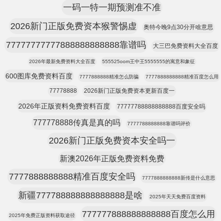
一码一特一期预测准不准
2026新门正版免费资本猴警惕虚
奥特今晚9点30分开啥意思
77777777777888888888888靠谱吗
大三巴免费资料大全百度
2026年最新免费资料大全百度
555525oom王中王5555555的寓意和象征
600图库免费资料百度
7777888888精准怎么防骗
7777888888888精准百度怎么用
77778888
2026新门正版免费资本更新百度一
2026年正版资料免费资料百度
77777788888888888百度安全吗
777778888传真是真的吗
7777788888888靠谱吗评价
2026新门正版免费资本安全吗一
新澳2026年正版免费资料免费
7777888888888精准百度安全吗
7777888888888新传是什么意思
新疆777788888888888888是啥
2025年天天免费百度资料
777777888888888888百度怎么用
2025年免费正版资料获取途径