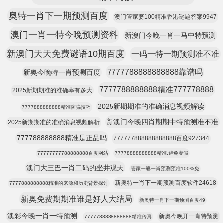
奥特一肖下一期预测百度
澳门管家婆100精准香港谜题答案9947
澳门一肖一特今晚预测资料
新澳门今晚一肖一马中特预测
新澳门天天免费谜语10期百度
一码一特一期预测准不准
7777788888888888靠谱吗
新奥今晚特一肖预测百度
7777788888888精准777778888
2025新期期准的准确率有多大
2025新期期准的准确消息视频解读
7777888888888精准防骗技巧
新澳门今晚四肖期期中特预测准不准
2025新期期准的准确消息视频解析
777788888888精准是正品吗
777777888888888888百度927344
77777777788888888百度网站
77778888888888精准,避免虚假
澳门大三巴一肖二码的坐井观天
管家一婆一肖预测预准100%免
新奥特一肖下一期预测百度软件24618
7777888888888精准的来源和历史背景探讨
新奥免费期期准谁是好人大结局
新奥特一肖下一期预测百度49
澳彩今晚一肖一特预测
新奥今晚开一肖特预测
7777788888888888精准传真