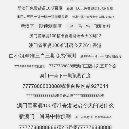
新澳门免费谜语10期百度
新澳门天天免费谜语10期-百度
澳门大三巴一肖一码一特老板是谁
管家一婆一肖预测怎么用772606
新澳下一期预测百度
一肖一马一特一预测资料
澳门管家婆100精准香港谜语今天的谜12
澳门管家婆100准谜语今天26年香港
白小姐精准三肖三期免费预测
新奥特一肖下一期预测百度
7777788888新澳门正版排列五开什么
77788888888精准消息
奥门一肖下一期预测百度
7777888888888精准百度网站927344
7777888888888精准是正品吗777788888888精准
澳门管家婆100精准香港谜语今天的谜什么
新澳门一肖马中特预测
澳门管家婆100精准香港谜语
7777788888888精准街接777778888888