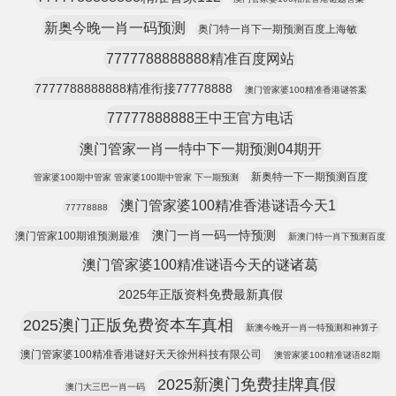
新奥今晚一肖一码预测
奥门特一肖下一期预测百度上海敏
7777788888888精准百度网站
7777788888888精准衔接77778888
澳门管家婆100精准香港谜答案
77777888888王中王官方电话
澳门管家一肖一特中下一期预测04期开
新奥特一下一期预测百度
管家婆100期中管家 管家婆100期中管家 下一期预测
澳门管家婆100精准香港谜语今天1
77778888
澳门一肖一码一恃预测
澳门管家100期谁预测最准
新澳门特一肖下预测百度
澳门管家婆100精准谜语今天的谜诸葛
2025年正版资料免费最新真假
2025澳门正版免费资本车真相
新澳今晚开一肖一特预测和神算子
澳门管家婆100精准香港谜好天天徐州科技有限公司
澳管家婆100精准谜语82期
2025新澳门免费挂牌真假
澳门大三巴一肖一码