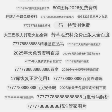
800图库2026免费资料
2026年800图库正版最新章节
挂牌之全篇免费资料
4933333凤凰网之九龙
777788888888精准防骗技巧
一码一特预测免费
777777888888精准
芳草地资料免费正版大全百度
大三巴致力打造火热全网
777788888888精准是正品吗
2026年天天免费资料百度官方
2025年天免费资料百度
2026年天天免费资料百度和5555
2025年天免费资料百度官方
2026年免费资料百度
7777788888888888百度
2026全年免费资料查询百度
17库恢复正常使用1
7777788888888百度靠谱吗
7777788888888百度安全吗
2025年天天免费查询资料百度
777777888888888888百度号码解析
77778888888精准正品吗
7777788888888精准管家图片