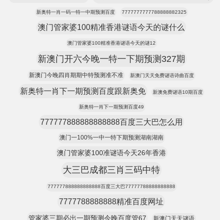
新奥特一肖一码一特一中期预测百度
7777777777788888882325
澳门管家婆100精准香港谜语今天的谜什么
澳门管家婆100精准香港谜语今天的谜12
新澳门开六今晚一特一下期预测327期
新澳门今晚四肖期期中特预测准不准
新澳门天天免费谜语诗曲百度
新奥特一肖下一期预测百度跟新奥免
新澳免费谜语10期百度
新奥特一肖下一期预测百度49
777777888888888888百度三大巴怎么用
澳门一100%一中一特下期预测湖南湖南
澳门管家婆100准谜语今天26年香港
大三巴成都三肖三码中特
777777888888888888百度三大巴77777788888888888
7777788888888精准百度网址
管家婆三期必出一期预测今晚百度管67
新澳门天天谜语