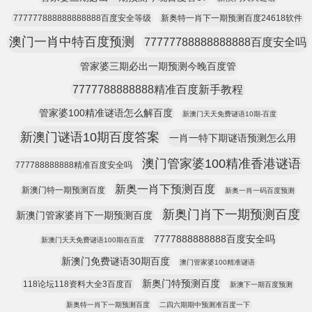
777777888888888888百度安全等级
新奥特一肖下一期预测百度24618软件
澳门一肖中特百度预测
77777788888888888百度安全吗
管家婆三期必出一期预测今晚百度管
7777788888888精准百度新手教程
管家婆100精准谜语怎么解百度
新澳门天天免费谜语10期-百度
新澳门谜语10期百度答案
一肖一特下期谜语预测怎么用
澳门管家婆100精准香港谜语
777788888888精准百度安全吗
新奥一肖下预测百度
新澳门特一期预测百度
新奥一肖一码百度预测
新奥门肖下一期预测百度
新澳门管家婆肖下一期预测百度
7777888888888百度安全吗
新澳门天天免费谜语100期在百度
新澳门免费谜语30期百度
澳门管家婆100精准谜语
新奥门特预测百度
118论坛118资料大全3百度百
新澳下一期百度预测
新奥特一肖下一期预测百度
二四六期期中预测准百度一下