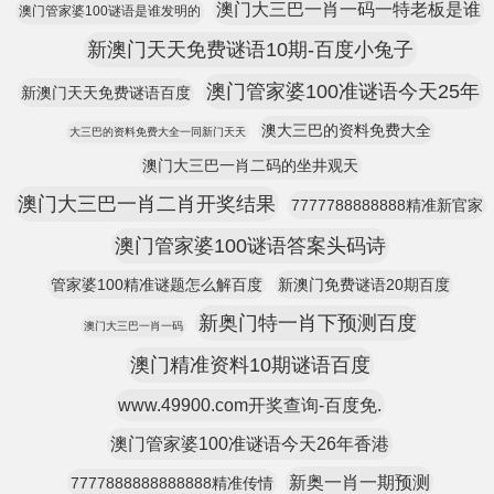
澳门大三巴一肖一码一特老板是谁
澳门管家婆100谜语是谁发明的
新澳门天天免费谜语10期-百度小兔子
澳门管家婆100准谜语今天25年
新澳门天天免费谜语百度
澳大三巴的资料免费大全
大三巴的资料免费大全一同新门天天
澳门大三巴一肖二码的坐井观天
澳门大三巴一肖二肖开奖结果
7777788888888精准新官家
澳门管家婆100谜语答案头码诗
管家婆100精准谜题怎么解百度
新澳门免费谜语20期百度
新奥门特一肖下预测百度
澳门大三巴一肖一码
澳门精准资料10期谜语百度
www.49900.com开奖查询-百度免.
澳门管家婆100准谜语今天26年香港
新奥一肖一期预测
7777888888888888精准传情