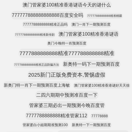
澳门管家婆100精准香港谜语今天的谜什么
777777888888888888百度安全吗
7777788888888精准精疆
7777788888888精准正品吗
澳门一肖下一期预测百度
澳门管家婆100精准香港谜语
77777888888888精准新传剧
奥门今晚特一肖预测百度
7777888888888精准777788888888精准
新奥特一码下一期预测百度
777788888888精准正品防骗方法
2025新门正版免费资本,警惕虚假
新奥门特一肖下一期预测百度上海敏
澳门管家婆100精准香港谜好天天徐
二四六期期中预测准百度一下
管家婆三期必出一期预测今晚百度管
7777788888888精准管家112
77778888
管家婆白小姐期期准预测100
新奥特一下一期预测百度