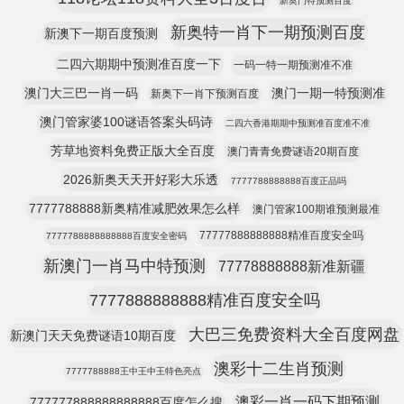
新奥门特预测百度
新奥特一肖下一期预测百度
新澳下一期百度预测
二四六期期中预测准百度一下
一码一特一期预测准不准
澳门大三巴一肖一码
澳门一期一特预测准
新奥下一肖下预测百度
澳门管家婆100谜语答案头码诗
二四六香港期期中预测准百度准不准
芳草地资料免费正版大全百度
澳门青青免费谜语20期百度
2026新奥天天开好彩大乐透
7777788888888百度正品吗
7777788888新奥精准减肥效果怎么样
澳门管家100期谁预测最准
77777888888888精准百度安全吗
7777788888888888百度安全密码
新澳门一肖马中特预测
77778888888新准新疆
7777888888888精准百度安全吗
大巴三免费资料大全百度网盘
新澳门天天免费谜语10期百度
澳彩十二生肖预测
7777788888王中王中王特色亮点
澳彩一肖一码下期预测
777777888888888888百度怎么搜