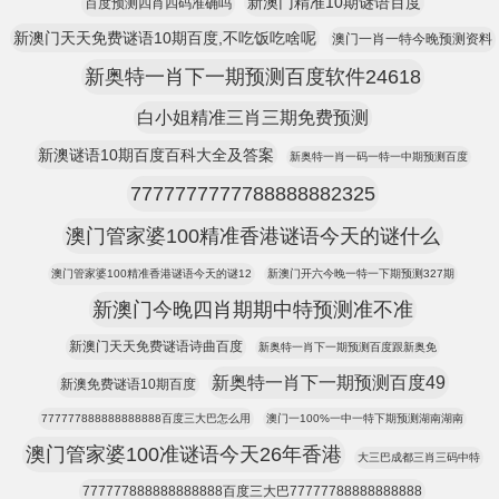
新澳门精准10期谜语百度
百度预测四肖四码准确吗
新澳门天天免费谜语10期百度,不吃饭吃啥呢
澳门一肖一特今晚预测资料
新奥特一肖下一期预测百度软件24618
白小姐精准三肖三期免费预测
新澳谜语10期百度百科大全及答案
新奥特一肖一码一特一中期预测百度
7777777777788888882325
澳门管家婆100精准香港谜语今天的谜什么
澳门管家婆100精准香港谜语今天的谜12
新澳门开六今晚一特一下期预测327期
新澳门今晚四肖期期中特预测准不准
新澳门天天免费谜语诗曲百度
新奥特一肖下一期预测百度跟新奥免
新奥特一肖下一期预测百度49
新澳免费谜语10期百度
777777888888888888百度三大巴怎么用
澳门一100%一中一特下期预测湖南湖南
澳门管家婆100准谜语今天26年香港
大三巴成都三肖三码中特
777777888888888888百度三大巴77777788888888888