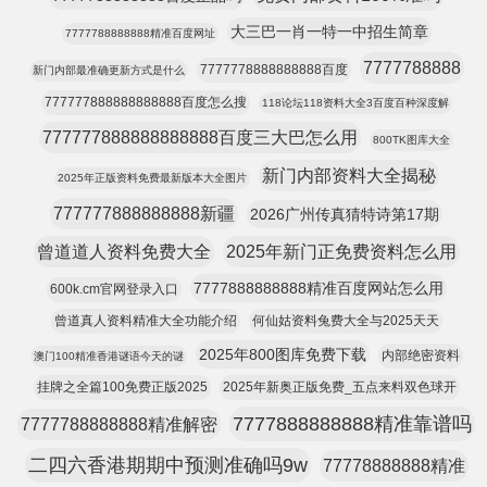
大三巴一肖一特一中招生简章
7777788888888精准百度网址
7777788888
7777778888888888百度
新门内部最准确更新方式是什么
777777888888888888百度怎么搜
118论坛118资料大全3百度百种深度解
777777888888888888百度三大巴怎么用
800TK图库大全
新门内部资料大全揭秘
2025年正版资料免费最新版本大全图片
777777888888888新疆
2026广州传真猜特诗第17期
曾道道人资料免费大全
2025年新门正免费资料怎么用
7777888888888精准百度网站怎么用
600k.cm官网登录入口
曾道真人资料精准大全功能介绍
何仙姑资料兔费大全与2025天天
2025年800图库免费下载
内部绝密资料
澳门100精准香港谜语今天的谜
挂牌之全篇100免费正版2025
2025年新奥正版免费_五点来料双色球开
7777888888888精准靠谱吗
7777788888888精准解密
二四六香港期期中预测准确吗9w
77778888888精准