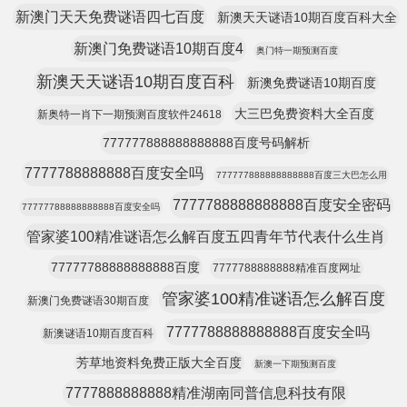
新澳门天天免费谜语四七百度
新澳天天谜语10期百度百科大全
新澳门免费谜语10期百度4
奥门特一期预测百度
新澳天天谜语10期百度百科
新澳免费谜语10期百度
大三巴免费资料大全百度
新奥特一肖下一期预测百度软件24618
777777888888888888百度号码解析
7777788888888百度安全吗
777777888888888888百度三大巴怎么用
7777788888888888百度安全密码
77777788888888888百度安全吗
管家婆100精准谜语怎么解百度五四青年节代表什么生肖
77777788888888888百度
7777788888888精准百度网址
管家婆100精准谜语怎么解百度
新澳门免费谜语30期百度
7777788888888888百度安全吗
新澳谜语10期百度百科
芳草地资料免费正版大全百度
新澳一下期预测百度
7777888888888精准湖南同普信息科技有限