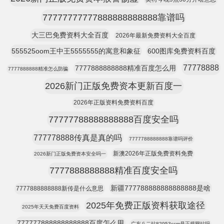
77777777777888888888888靠谱吗
大三巴免费资料大全百度
2026年最新免费资料大全百度
555525oom王中王5555555的寓意和象征
600图库免费资料百度
77778888
7777888888888精准百度怎么用
7777888888精准怎么防骗
2026新门正版免费资本更新百度一
2026年正版资料免费资料百度
77777788888888888百度安全吗
777778888传真是真的吗
7777788888888靠谱吗评价
新澳2026年正版免费资料免费
2026新门正版免费资本安全吗一
7777888888888精准百度安全吗
新疆777788888888888888是啥
7777888888888新传是什么意思
2025年免费正版资料获取途径
2025年天天免费百度资料
777777888888888888百度怎么用
广东八二站82953ccm是正规网站吗