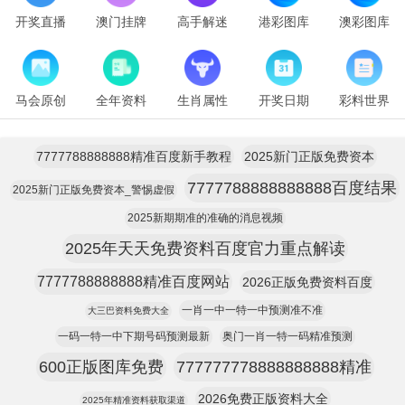
开奖直播
澳门挂牌
高手解迷
港彩图库
澳彩图库
马会原创
全年资料
生肖属性
开奖日期
彩料世界
7777788888888精准百度新手教程
2025新门正版免费资本
7777788888888888百度结果
2025新门正版免费资本_警惕虚假
2025新期期准的准确的消息视频
2025年天天免费资料百度官力重点解读
7777788888888精准百度网站
2026正版免费资料百度
一肖一中一特一中预测准不准
大三巴资料免费大全
一码一特一中下期号码预测最新
奥门一肖一特一码精准预测
600正版图库免费
777777778888888888精准
2026免费正版资料大全
2025年精准资料获取渠道