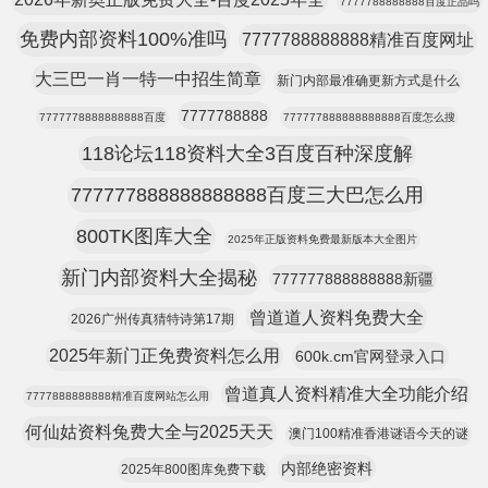
7777788888888百度正品吗
免费内部资料100%准吗
7777788888888精准百度网址
大三巴一肖一特一中招生简章
新门内部最准确更新方式是什么
7777788888
7777778888888888百度
777777888888888888百度怎么搜
118论坛118资料大全3百度百种深度解
777777888888888888百度三大巴怎么用
800TK图库大全
2025年正版资料免费最新版本大全图片
新门内部资料大全揭秘
777777888888888新疆
曾道道人资料免费大全
2026广州传真猜特诗第17期
2025年新门正免费资料怎么用
600k.cm官网登录入口
曾道真人资料精准大全功能介绍
7777888888888精准百度网站怎么用
何仙姑资料兔费大全与2025天天
澳门100精准香港谜语今天的谜
内部绝密资料
2025年800图库免费下载