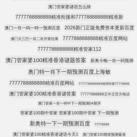
澳门管家婆谜语怎么猜
7777788888888精准衔接和777788888888精准新
2026新门正版免费资本更新百度
澳门一肖一码一特一预测百度
7777888888888精准百度网站
澳门大三巴一肖二肖开奖结果
7777788888888精准管家112
澳门管家婆100精准香港谜题答案
新奥今晚一肖一码预测
奥门特一肖下一期预测百度上海敏
7777788888888精准百度网站
7777788888888精准衔接77778888
澳门管家婆100精准香港谜答案
77777888888王中王官方电话
澳门管家一肖一特中下一期预测04期开
管家婆100期中管家 管家婆100期中管家 下一期预测
新奥特一下一期预测百度
77778888
澳门管家婆100精准香港谜语今天1
澳门管家100期谁预测最准