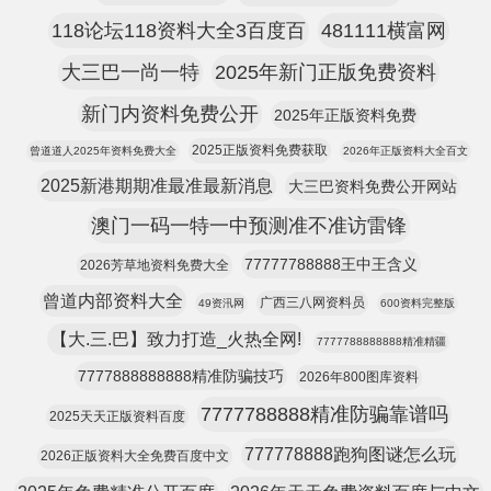
118论坛118资料大全3百度百
481111横富网
大三巴一尚一特
2025年新门正版免费资料
新门内资料免费公开
2025年正版资料免费
2025正版资料免费获取
曾道道人2025年资料免费大全
2026年正版资料大全百文
2025新港期期准最准最新消息
大三巴资料免费公开网站
澳门一码一特一中预测准不准访雷锋
77777788888王中王含义
2026芳草地资料免费大全
曾道内部资料大全
广西三八网资料员
49资汛网
600资料完整版
【大.三.巴】致力打造_火热全网!
7777788888888精准精疆
7777888888888精准防骗技巧
2026年800图库资料
7777788888精准防骗靠谱吗
2025天天正版资料百度
777778888跑狗图谜怎么玩
2026正版资料大全免费百度中文