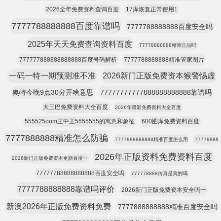
2026全年免费资料查询百度
17库恢复正常使用1
7777788888888百度靠谱吗
7777788888888百度安全吗
2025年天天免费查询资料百度
77778888888精准正品吗
777777888888888888百度号码解析
7777788888888精准管家图片
一码一特一期预测准不准
2026新门正版免费资本猴警惕虚
奥特今晚9点30分开啥意思
77777777777888888888888靠谱吗
大三巴免费资料大全百度
2026年最新免费资料大全百度
555525oom王中王5555555的寓意和象征
600图库免费资料百度
7777888888精准怎么防骗
7777888888888精准百度怎么用
77778888
2026年正版资料免费资料百度
2026新门正版免费资本更新百度一
77777788888888888百度安全吗
777778888传真是真的吗
7777788888888靠谱吗评价
2026新门正版免费资本安全吗一
新澳2026年正版免费资料免费
7777888888888精准百度安全吗