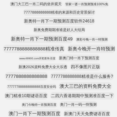
澳门大三巴一肖二码的坐井观天
管家一婆一肖预测预准100%免
7777888888888精准的来源和历史背景探讨
新奥特一肖下一期预测百度软件24618
新奥免费期期准谁是好人大结局
新奥特一肖下一期预测百度49
澳彩今晚一肖一特预测
7777788888888888精准传真
新奥今晚开一肖特预测
新奥门特一肖下预测百度
www.49900.com开奖查询-百度
四不像图片正版
新澳2026資料免费大全大乐透
7777888888888888
7777788888888精准是什么服务?
澳大三巴的资料免费大全
777777888888888888百度安全吗
澳门精准10期谜语百度
二四六香港期期中预测准百度一下
奥门一肖一码一恃预测
奥门今晚特一肖预测百度
澳门一肖下一期预测百度
新澳门天天免费谜语百度