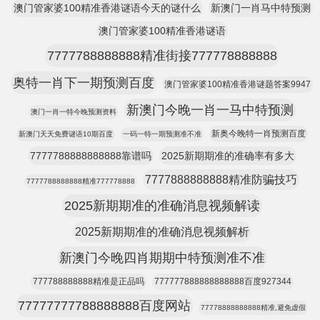
澳门管家婆100精准香港谜语今天的谜什么
新澳门一肖马中特预测
澳门管家婆100精准香港谜语
7777788888888精准街接777778888888
奥特一肖下一期预测百度
澳门管家婆100精准香港谜题答案9947
新澳门今晚一肖一马中特预测
澳门一肖一特今晚预测资料
新奥今晚特一肖预测百度
新澳门天天免费谜语10期百度
一码一特一期预测准不准
7777788888888888靠谱吗
2025新期期准的准确率有多大
7777888888888精准防骗技巧
7777788888888精准777778888
2025新期期准的准确消息视频解读
2025新期期准的准确消息视频解析
新澳门今晚四肖期期中特预测准不准
777788888888精准是正品吗
777777888888888888百度927344
77777777788888888百度网站
77778888888888精准,避免虚假