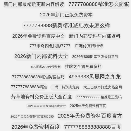
7777788888精准怎么防骗
新门内部最精确更新内容解读
2026年新门正版免费资本
7777788888新奥精准减肥效果怎么样
2026年免费资料百度中文
新门内部资料与内部资料
777米奇四色眼影7777
广洲传真猜特诗
2026新门内部资料大全
2026年800图库正版最新章节
挂牌之全篇免费资料
800图库2026免费资料
4933333凤凰网之九龙
777788888888精准防骗技巧
777777888888精准
一码一特预测免费
大三巴致力打造火热全网
芳草地资料免费正版大全百度
777788888888精准是正品吗
2025年天免费资料百度
2026年天天免费资料百度官方
2025年天免费资料百度官方
2026年天天免费资料百度和5555
2026年免费资料百度
7777788888888888百度