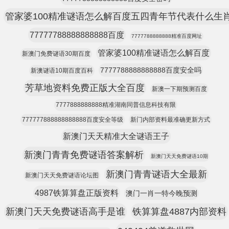
管家婆100精准谜语怎么解百度五四青年节代表什么生
77777788888888888百度
7777788888888精准百度网址
管家婆100精准谜语怎么解百度
新澳门免费谜语30期百度
7777788888888888百度安全吗
新澳谜语10期百度百科
芳草地资料免费正版大全百度
新澳一下期预测百度
7777888888888精准湖南同普信息科技有限
777777888888888888百度安全等级
新门内部资料最准确更新方式
新澳门天天精准大全谜语王子
新澳门青青免费谜语答案解析
新澳门天天免费谜语10期
新澳门青青谜语大全最新
新澳门天天免费谜语论坛图
4987铁算算盘正版资料
澳门一肖一特今晚预测
新澳门天天免费谜语高手是谁
铁算算盘4887内部资料