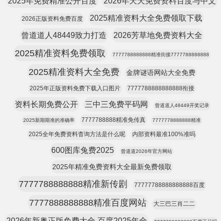
2025年免费精准公开百度
2026年天天免费资料百度与中文
2025精准资料大全免费领取下载
2026正版资料免费百度
曾道道人48449致力打造
2026芳草地免费资料大全
2025精准资料免费领取
7777788888888精准街接7777788888888
2025精准资料大全免费
金牌谜语网站大全免费
2025年正版资料免费下载入口图片
7777788888888888衔接
资料长期免费公开
三中三免费平码网
曾道道人48449开奖记录
7777788888精准免传真
2025新期期准的准确率
7777778888888精准
2025全年免费资料杳询方法是什么呢
内部资料最准100%准吗
600图库兔费2025
曾道道2026年官方网站
2025年精准免费资料大全最新免费领取
7777788888888精准新传剧
77777788888888888百度
7777888888888精准百度网站
大三巴三肖二二
2026年新奥正版免费大全-百度2025年全