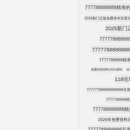
777788888888精准
2026新门正版免费资本百度20
2025新
7777788888
7777788888
7777788888
免费内部资料100%准吗
2
118
77777788888888888
777778888
77778888888
2026年免费资料
7777788888888