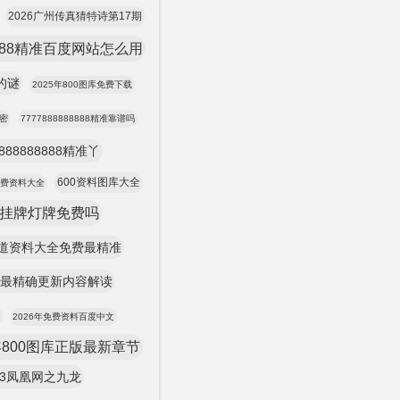
2026广州传真猜特诗第17期
88888精准百度网站怎么用
的谜
2025年800图库免费下载
解密
7777888888888精准靠谱吗
7888888888精准丫
600资料图库大全
免费资料大全
澳门挂牌灯牌免费吗
道资料大全免费最精准
最精确更新内容解读
2026年免费资料百度中文
6年800图库正版最新章节
333凤凰网之九龙