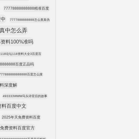
77778888888888精准百度
度中
7777888888888怎么查真伪
%真中怎么弄
资料100%准吗
118论坛118资料大全3百度百
88888888百度正品吗
777888888888888百度怎么搜
百料深度解
493333WWW马头诗背后的故事
费资料百度中文
2025年天免费资料百度
天天免费资料百度官方