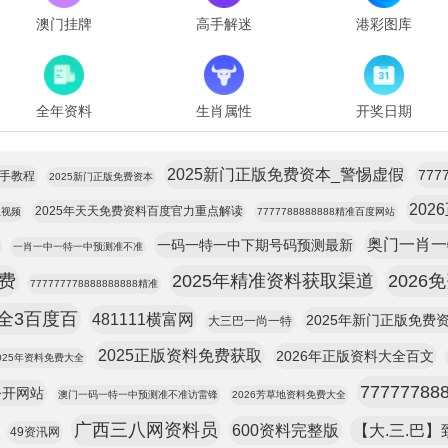
澳门挂牌
高手解迷
港彩图库
全年资料
生肖属性
开奖日期
2025新门正版免费资本_警惕虚假
777
新手教程
2025新门正版免费资本
20
2025年天天免费资料百度官力重点解读
息视频
7777788888888精准百度网站
奥门一肖一
一码一特一中下期号码预测最新
一肖一中一特一中预测准不准
免费
2025年精准资料获取渠道
202
777777778888888888精准
大全3百度百
481111横富网
2025年新门正版免费
大三巴一尚一特
2025正版资料免费获取
2026年正版资料大全百文
025年资料免费大全
7777778
公开网站
澳门一码一特一中预测准不准访雷锋
2026芳草地资料免费大全
广西三八网资料员
600资料完整版
【大.三.巴】
49资汛网