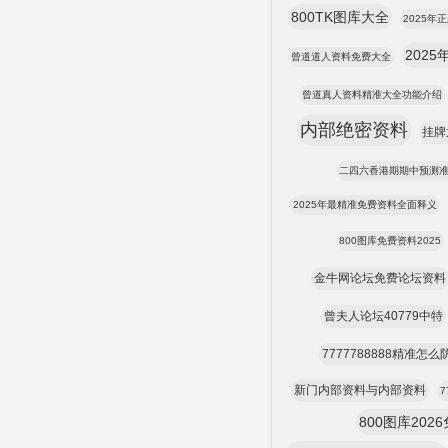
800TK图库大全
2025
202
曾道道人资料免费大全
曾道真人资料精准大全功能介绍
内部绝密资料
挂牌
二四六香港期期中预测准
2025年最精准免费资料全面释义
800图库免费资料2025
金牛网论坛免费论坛资料
曾夫人论坛40779中特
7777788888精准怎么
新门内部资料与内部资料
7
800图库202