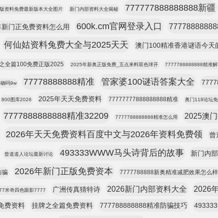
777777888888888新疆
年正版资料免费最新版本大全图片
新门内部资料大全揭秘
600k.cm官网登录入口
77778888
5年新门正免费资料怎么用
何仙姑资料兔费大全与2025天天
澳门100精准香港谜语今天
之全篇100免费正版2025
2025年新奥正版免费_五点来料双色球开
7777788888888精准
77778888888精准
管家婆100谜语答案大全
777
确吗9w
2025年天天免费资料
77777777888888888精准
800图库2026
奥门118论坛
7777888888888精准32209
2025
7777788888888精准怎么用
2026年天天免费资料百度中文与2026年资料免费领
曾
493333WWW马头诗背后的故事
新门内部
曾道道人论坛最新讨论
2026年新门正版免费资本
防骗
7777788888新奥精准减肥效果怎么样
2026新门内部资料大全
202
广洲传真猜特诗
77米奇四色眼影7777
6免费资料
挂牌之全篇免费资料
777788888888精准防骗技巧
4933