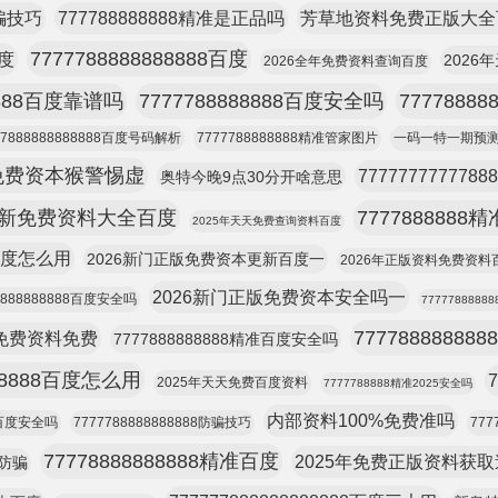
防骗技巧
777788888888精准是正品吗
芳草地资料免费正版大全
7777788888888888百度
度
202
2026全年免费资料查询百度
88888百度靠谱吗
7777788888888百度安全吗
7777888
77888888888888百度号码解析
7777788888888精准管家图片
一码一特一期预
版免费资本猴警惕虚
777777777778
奥特今晚9点30分开啥意思
年最新免费资料大全百度
777788888
2025年天天免费查询资料百度
准百度怎么用
2026新门正版免费资本更新百度一
2026年正版资料免费资料
2026新门正版免费资本安全吗一
88888888888百度安全吗
777778888
7777888888
版免费资料免费
7777888888888精准百度安全吗
888888百度怎么用
2025年天天免费百度资料
7777788888精准2025安全吗
内部资料100%免费准吗
准百度安全吗
7777788888888888防骗技巧
777
77778888888888精准百度
2025年免费正版资料获
么防骗