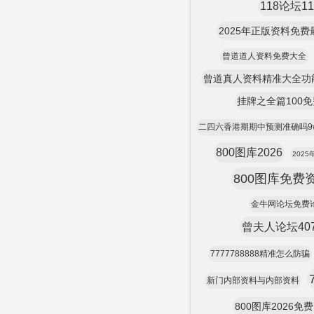
118论坛
2025年正版资料免
曾道道人资料免费大全
曾道真人资料精准大全功
挂牌之全篇100免
二四六香港期期中预测准确吗9
800图库2026
202
800图库免费资
金牛网论坛免费
曾夫人论坛40
7777788888精准怎么防骗
新门内部资料与内部资料
800图库2026免