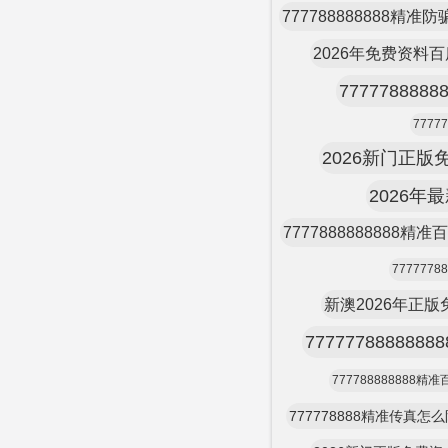
777788888888精准
2026年免费资料百
77777888
7777
2026新门正
2026
7777888888888精
777777
新澳2026年正
777777888888
777788888888精
777778888精准传真怎