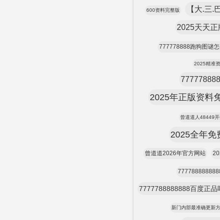
【大.三.
600资料完整版
2025天天
777778888跑狗图谜
2025精
77777888
2025年正版资
曾道道人48449
2025全年
曾道道2026年官方网站
2
7777888888
7777788888888百度正品
新门内部最准确更新