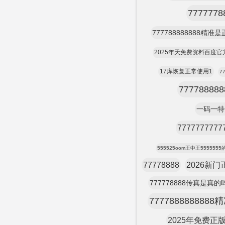
777777
777788888888精准
2025年天免费资料百度官
17库恢复正常使用1
7
7777888
一码一特
777777777
555525oom王中王555555
77778888
2026新
777778888传真是真的
77778888888
2025年免费正