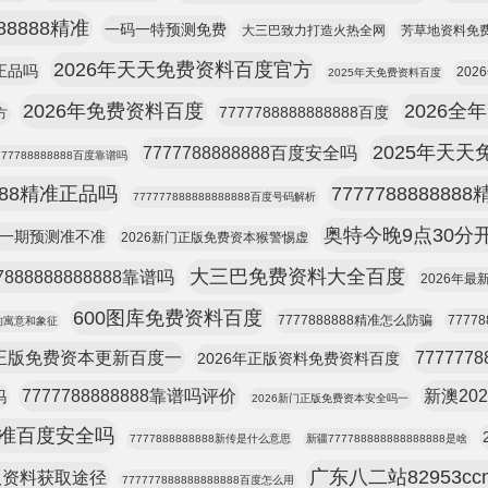
888888精准
一码一特预测免费
大三巴致力打造火热全网
芳草地资料免
2026年天天免费资料百度官方
是正品吗
20
2025年天免费资料百度
2026年免费资料百度
2026
7777788888888888百度
方
2025年天
7777788888888百度安全吗
777788888888百度靠谱吗
8888精准正品吗
77777888888
777777888888888888百度号码解析
奥特今晚9点30分
一期预测准不准
2026新门正版免费资本猴警惕虚
大三巴免费资料大全百度
77888888888888靠谱吗
2026年
600图库免费资料百度
7777888888精准怎么防骗
7777
5的寓意和象征
门正版免费资本更新百度一
777777
2026年正版资料免费资料百度
7777788888888靠谱吗评价
新澳20
吗
2026新门正版免费资本安全吗一
88精准百度安全吗
7777888888888新传是什么意思
新疆777788888888888888是啥
广东八二站82953c
版资料获取途径
777777888888888888百度怎么用