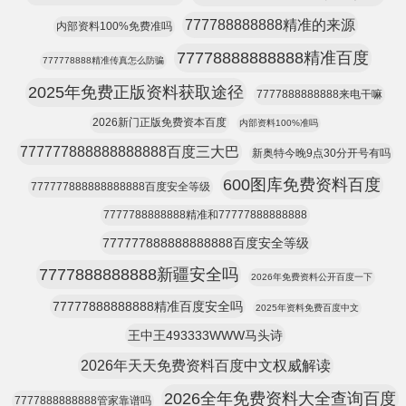
777788888888精准的来源
内部资料100%免费准吗
77778888888888精准百度
777778888精准传真怎么防骗
2025年免费正版资料获取途径
7777888888888来电干嘛
2026新门正版免费资本百度
内部资料100%准吗
777777888888888888百度三大巴
新奥特今晚9点30分开号有吗
600图库免费资料百度
777777888888888888百度安全等级
7777788888888精准和77777888888888
777777888888888888百度安全等级
7777888888888新疆安全吗
2026年免费资料公开百度一下
77777888888888精准百度安全吗
2025年资料免费百度中文
王中王493333WWW马头诗
2026年天天免费资料百度中文权威解读
2026全年免费资料大全查询百度
7777888888888管家靠谱吗