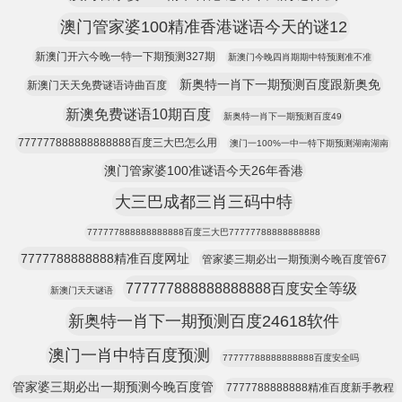
澳门管家婆100精准香港谜语今天的谜12
新澳门开六今晚一特一下期预测327期
新澳门今晚四肖期期中特预测准不准
新奥特一肖下一期预测百度跟新奥免
新澳门天天免费谜语诗曲百度
新澳免费谜语10期百度
新奥特一肖下一期预测百度49
777777888888888888百度三大巴怎么用
澳门一100%一中一特下期预测湖南湖南
澳门管家婆100准谜语今天26年香港
大三巴成都三肖三码中特
777777888888888888百度三大巴77777788888888888
7777788888888精准百度网址
管家婆三期必出一期预测今晚百度管67
777777888888888888百度安全等级
新澳门天天谜语
新奥特一肖下一期预测百度24618软件
澳门一肖中特百度预测
77777788888888888百度安全吗
管家婆三期必出一期预测今晚百度管
7777788888888精准百度新手教程