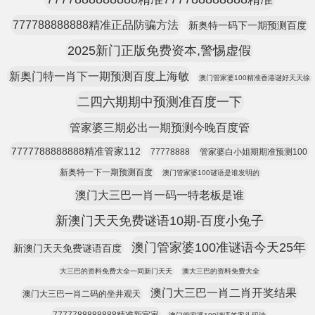
777788888888精准正品防骗方法
新奥特一码下一期预测百度
2025新门正版免费资本,警惕虚假
新奥门特一肖下一期预测百度上海敏
澳门管家婆100精准香港谜好天天徐
二四六期期中预测准百度一下
管家婆三期必出一期预测今晚百度管
7777788888888精准管家112
77778888
管家婆白小姐期期准预测100
新奥特一下一期预测百度
澳门管家婆100谜语是谁发明的
澳门大三巴一肖一码一特老板是谁
新澳门天天免费谜语10期-百度小兔子
澳门管家婆100准谜语今天25年
新澳门天天免费谜语百度
大三巴的资料免费大全一同新门天天
澳大三巴的资料免费大全
澳门大三巴一肖二肖开奖结果
澳门大三巴一肖二码的坐井观天