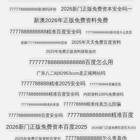
2026新门正版免费资本安全吗一
7777788888888靠谱吗评价
新澳2026年正版免费资料免费
7777888888888精准百度安全吗
7777888888888新传是什么意思
2025年天天免费百度资料
新疆777788888888888888是啥
2025年免费正版资料获取途径
777777888888888888百度怎么用
广东八二站82953ccm是正规网站吗
7777788888精准2025安全吗
7777788888是嘛意思
777788888888精准百度安全吗
内部资料100%免费准吗
777778888精准传真怎么防骗
777788888888精准的来源
77778888888888精准百度
7777888888888百度安全吗
2026新门正版免费资本百度2025
2026新门正版免费百度官方202
7777888888888怎么查真伪
2025年免费正版资料百度中