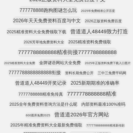
777778888跑狗图谜怎么玩
2025年免费精准公开百度
2026年天天免费资料百度与中文
2026正版资料免费百度
曾道道人48449致力打造
2025精准资料大全免费领取下载
2025精准资料免费领取
2026芳草地免费资料大全
7777788888888精准街接7777788888888
金牌谜语网站大全免费
2025精准资料大全免费
2025年正版资料免费下载入口图片
7777788888888888衔接
资料长期免费公开
三中三免费平码网
曾道道人48449开奖记录
2025新期期准的准确率
7777778888888精准
7777788888精准免传真
2025全年免费资料杳询方法是什么呢
内部资料最准100%准吗
曾道道2026年官方网站
600图库兔费2025
2025年精准免费资料大全最新免费领取
7777788888888精准新传剧