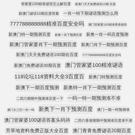
管家婆100精准谜语怎么解百度
新澳门天天免费谜语10期-百度
一肖一特下期谜语预测怎么用
新澳门谜语10期百度答案
777788888888精准百度安全吗
澳门管家婆100精准香港谜语
新澳门特一期预测百度
新奥一肖一码百度预测
新奥一肖下预测百度
新澳门管家婆肖下一期预测百度
新奥门肖下一期预测百度
新澳门天天免费谜语100期在百度
7777888888888百度安全吗
澳门管家婆100精准谜语
新澳门免费谜语30期百度
118论坛118资料大全3百度百
新奥门特预测百度
新澳下一期百度预测
新奥特一肖下一期预测百度
一码一特一期预测准不准
二四六期期中预测准百度一下
新奥下一肖下预测百度
澳门一期一特预测准
澳门大三巴一肖一码
澳门管家婆100谜语答案头码诗
二四六香港期期中预测准百度准不准
芳草地资料免费正版大全百度
澳门青青免费谜语20期百度