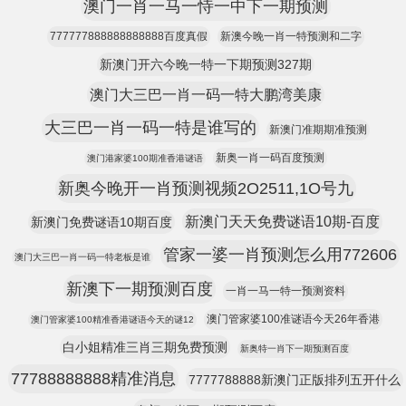
澳门一肖一马一恃一中下一期预测
777777888888888888百度真假
新澳今晚一肖一特预测和二字
新澳门开六今晚一特一下期预测327期
澳门大三巴一肖一码一特大鹏湾美康
大三巴一肖一码一特是谁写的
新澳门准期期准预测
新奥一肖一码百度预测
澳门港家婆100期准香港谜语
新奥今晚开一肖预测视频2O2511,1O号九
新澳门天天免费谜语10期-百度
新澳门免费谜语10期百度
管家一婆一肖预测怎么用772606
澳门大三巴一肖一码一特老板是谁
新澳下一期预测百度
一肖一马一特一预测资料
澳门管家婆100准谜语今天26年香港
澳门管家婆100精准香港谜语今天的谜12
白小姐精准三肖三期免费预测
新奥特一肖下一期预测百度
77788888888精准消息
7777788888新澳门正版排列五开什么