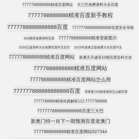
7777788888888精准百度网址
大三巴免费资料大全百度
7777788888888精准百度新手教程
7777788888888888百度
777777888888888888百度安全等级
7777788888888精准管家图片
600图库免费资料百度
2026正版资料大全免费百度中文宫方
2025年新奥正版免费大全百度中文
7777788888888精准百度网站
新澳天天谜语10期百度百科大全
7777888888888精准百度网站
7777888888888精准百度网站怎么用
777777888888888888百度
管家婆100精准谜语怎么解百度
7777788888精准传真解析112.7777788888
777777888888888888百度三大巴
新奥门特一肖下一期预测百度老澳门
7777888888888精准百度网站927344