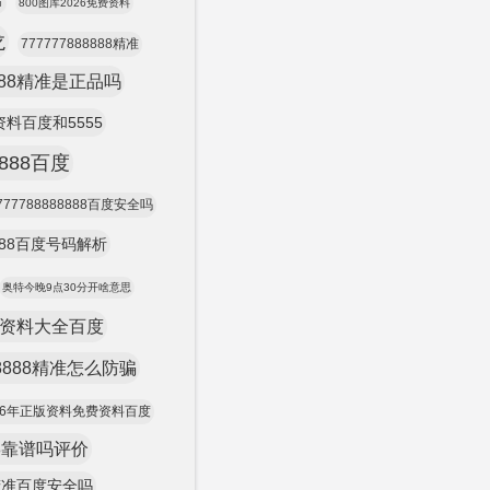
节
800图库2026免费资料
龙
777777888888精准
8888精准是正品吗
资料百度和5555
8888百度
777788888888百度安全吗
88888百度号码解析
奥特今晚9点30分开啥意思
费资料大全百度
88888精准怎么防骗
26年正版资料免费资料百度
888靠谱吗评价
88精准百度安全吗