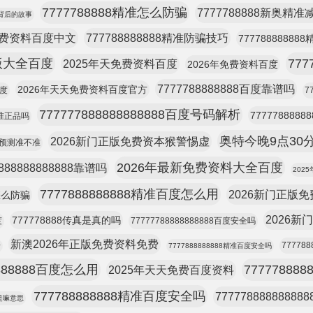
7777788888精准怎么防骗
7777788888新奥精
诗背后的故事
免费资料百度中文
777788888888精准防骗技巧
7777888888
版大全百度
777
2025年天免费资料百度
2026年免费资料百度
7777788888888百度靠谱吗
2026年天天免费资料百度官方
百度
7
777777888888888888百度号码解析
777778888
精准正品吗
奥特今晚9点30
2026新门正版免费资本猴警惕虚
预测准不准
2026年最新免费资料大全百度
7888888888888靠谱吗
202
7777888888888精准百度怎么用
2026新门正版
准怎么防骗
2026
777778888传真是真的吗
度
77777788888888888百度安全吗
新澳2026年正版免费资料免费
77778
价
7777888888888精准百度安全吗
88888888百度怎么用
77777888
2025年天天免费百度资料
777788888888精准百度安全吗
7777788888888
8是嘛意思