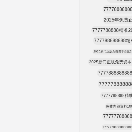
77778888
2025年免
7777788888精准
77778888888
2026新门正版免费资本百度2
2025新门正版免费资本
7777888888
777778888
7777788888
免费内部资料10
777777888
7777778888888