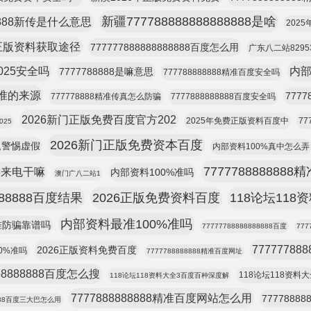
新疆777788888888888888是啥
88888新传是什么意思
202
费正版资料获取途径
777777888888888888百度怎么用
广东八二站8295
2025安全吗
内部
7777788888是嘛意思
777788888888精准百度安全吗
8精准的来源
777
777778888精准传真怎么防骗
7777888888888百度安全吗
2026新门正版免费百度官方202
2025年免费正版资料百度中
77
025
2026新门正版免费资本百度
,警惕虚假
内部资料100%真中怎么弄
77777888888
888来电干嘛
内部资料100%准吗
澳门广八二站1
8888888百度结果
2026正版免费资料百度
118论坛118
内部资料最准100%准吗
精准防骗靠谱吗
77777788888888888百度
77
77777788
2026正版资料免费百度
0%准吗
7777788888888精准百度网址
888888888百度怎么搜
118论坛118资料
118论坛118资料大全3百度百种深度解
7777888888888精准百度网站怎么用
7777888
88888百度三大巴怎么用