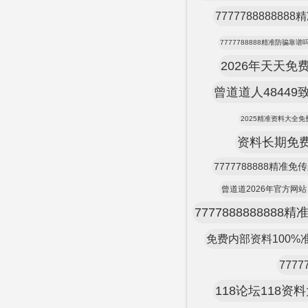
777778888888
7777788888精准防骗靠谱
2026年天天
曾道道人48449
2025精准资料大全免
资料长期免
7777788888精准免
曾道道2026年官方网站
7777888888888
免费内部资料100%
7777
118论坛118