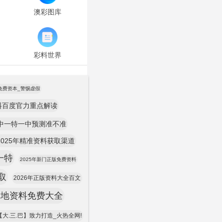
澳彩图库
彩料世界
版免费资本_警惕虚假
资料百度官力重点解读
中一特一中预测准不准
2025年精准资料获取渠道
一特
2025年新门正版免费资料
取
2026年正版资料大全百文
芳草地资料免费大全
【大.三.巴】致力打造_火热全网!