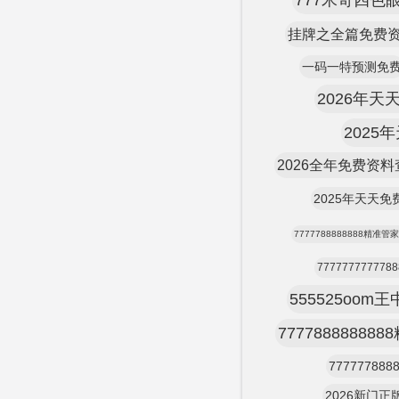
777米奇四色眼
挂牌之全篇免费
一码一特预测免
2026年
202
2026全年免费资
2025年天天
7777788888888精准管
777777777778
555525oom
7777888888
77777788
2026新门